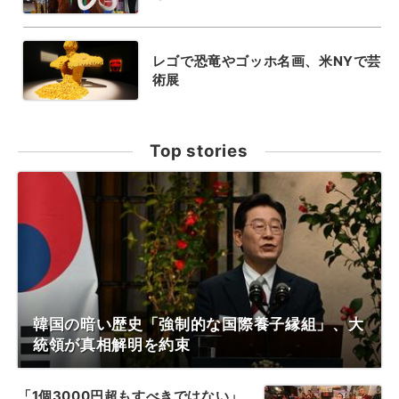
レゴで恐竜やゴッホ名画、米NYで芸
術展
Top stories
韓国の暗い歴史「強制的な国際養子縁組」、大
統領が真相解明を約束
「1個3000円超もすべきではない」