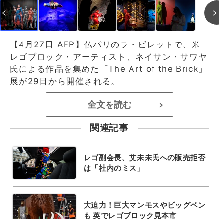
【4月27日 AFP】仏パリのラ・ビレットで、米
レゴブロック・アーティスト、ネイサン・サワヤ
氏による作品を集めた「The Art of the Brick」
展が29日から開催される。
全文を読む
>
関連記事
レゴ副会長、艾未未氏への販売拒否
は「社内のミス」
大迫力！巨大マンモスやビッグベン
も 英でレゴブロック見本市