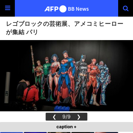
レゴブロックの芸術展、アメコミヒーロー
が集結 パリ
❮
9/9
❯
caption +