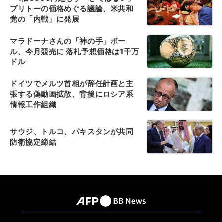
ブリトーの価格めぐる議論、米共和
党の「内戦」に発展
マラドーナさんの「神の手」ボー
ル、今月競売に 落札予想価格は1千万
ドル
ドイツでメルツ首相が辞任計画と主
張する偽動画拡散、背後にロシア系
情報工作組織
サウジ、トルコ、パキスタンが共同
防衛協定締結