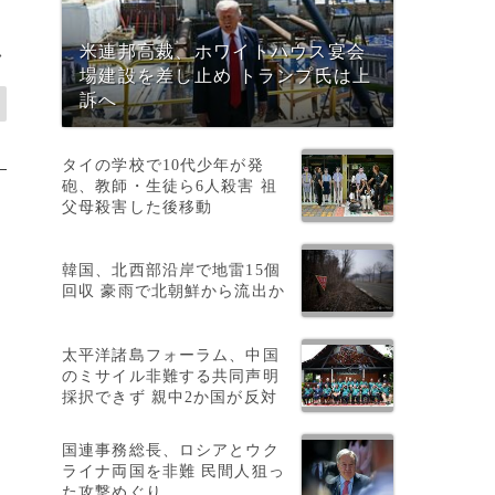
米連邦高裁、ホワイトハウス宴会
>
場建設を差し止め トランプ氏は上
訴へ
タイの学校で10代少年が発
砲、教師・生徒ら6人殺害 祖
父母殺害した後移動
韓国、北西部沿岸で地雷15個
回収 豪雨で北朝鮮から流出か
太平洋諸島フォーラム、中国
のミサイル非難する共同声明
採択できず 親中2か国が反対
国連事務総長、ロシアとウク
ライナ両国を非難 民間人狙っ
た攻撃めぐり