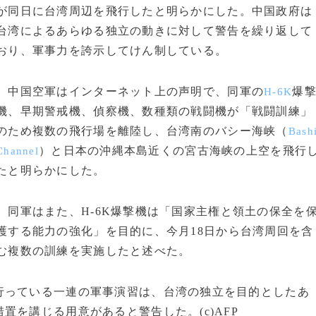
が同日に台湾周辺を飛行したと明らかにした。中国政府は
台湾によるあらゆる独立の動きに対して警告を繰り返して
おり、軍事力を誇示してけん制している。
中国空軍はインターネット上の声明で、同軍の
爆
H-6K
機、早期警戒機、偵察機、数種類の戦闘機が「戦闘訓練」
のため複数の飛行場を離陸し、台湾南のバシー海峡（
Bash
）と日本の沖縄本島近くの宮古海峡の上空を飛行
Channel
たと明らかにした。
同軍はまた、H-6K爆撃機は「国家主権と領土の保全を
護する能力の強化」を目的に、今月18日から台湾周回を含
む複数の訓練を実施したと述べた。
っている一連の軍事演習は、台湾の独立を目的としたあ
を講じる用意があると警告した。(c)AFP