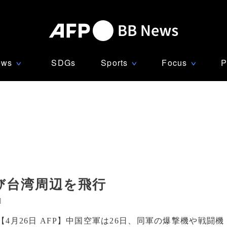
ews
SDGs
Sports
Focus
P
∨
∨
∨
び台湾周辺を飛行
]
【4月26日 AFP】中国空軍は26日、同軍の爆撃機や戦闘機