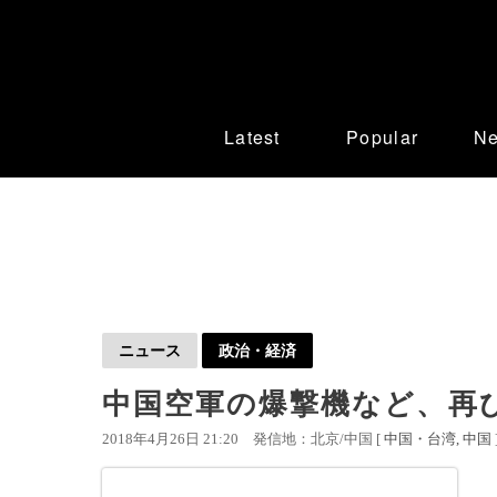
Latest
Popular
N
ニュース
政治・経済
中国空軍の爆撃機など、再
2018年4月26日 21:20
発信地：北京/中国 [
中国・台湾
中国