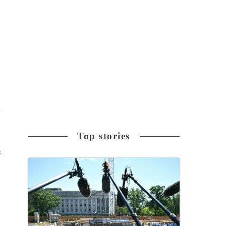
撃
i
し
Top stories
保