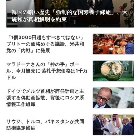
韓国の暗い歴史「強制的な国際養子縁組」、大
統領が真相解明を約束
「1個3000円超もすべきではない」
ブリトーの価格めぐる議論、米共和
党の「内戦」に発展
マラドーナさんの「神の手」ボー
ル、今月競売に 落札予想価格は1千万
ドル
ドイツでメルツ首相が辞任計画と主
張する偽動画拡散、背後にロシア系
情報工作組織
サウジ、トルコ、パキスタンが共同
防衛協定締結