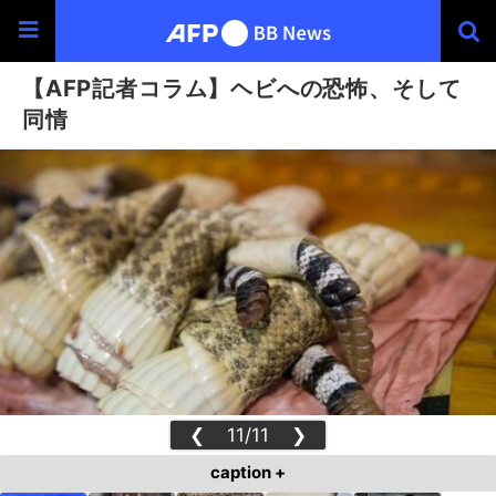
【AFP記者コラム】ヘビへの恐怖、そして
同情
❮
11/11
❯
caption +