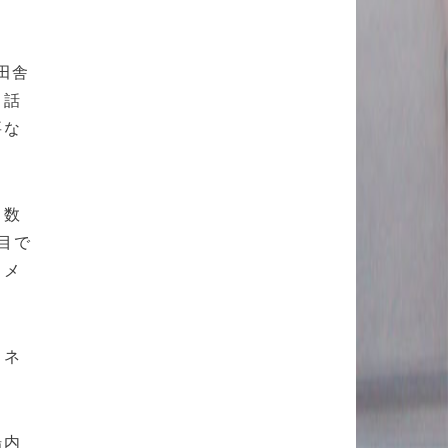
田舎
と話
要な
も数
目で
カメ
スネ
場内