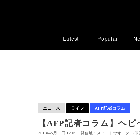
Latest
Popular
N
ニュース
ライフ
AFP記者コラム
【AFP記者コラム】ヘ
2018年5月15日 12:09
発信地：スイートウオーター/米国