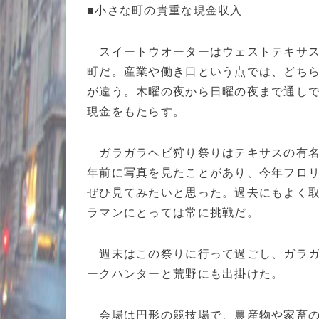
■小さな町の貴重な現金収入
スイートウオーターはウェストテキサ
町だ。産業や働き口という点では、どち
が違う。木曜の夜から日曜の夜まで通し
現金をもたらす。
ガラガラヘビ狩り祭りはテキサスの有名
年前に写真を見たことがあり、今年フロ
ぜひ見てみたいと思った。過去にもよく
ラマンにとっては常に挑戦だ。
週末はこの祭りに行って過ごし、ガラガ
ークハンターと荒野にも出掛けた。
会場は円形の競技場で、農産物や家畜の