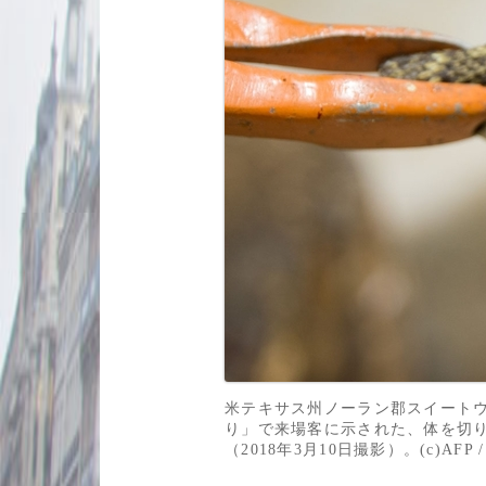
米テキサス州ノーラン郡スイート
り」で来場客に示された、体を切
（2018年3月10日撮影）。(c)AFP / Lo