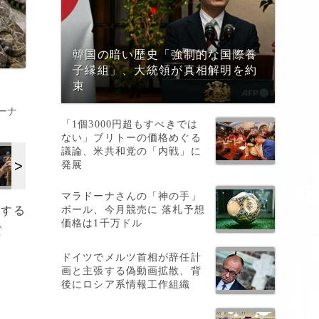
韓国の暗い歴史「強制的な国際養
子縁組」、大統領が真相解明を約
束
ーナ
「1個3000円超もすべきでは
ない」ブリトーの価格めぐる
議論、米共和党の「内戦」に
発展
マラドーナさんの「神の手」
ボール、今月競売に 落札予想
入する
価格は1千万ドル
だ
。
ドイツでメルツ首相が辞任計
画と主張する偽動画拡散、背
後にロシア系情報工作組織