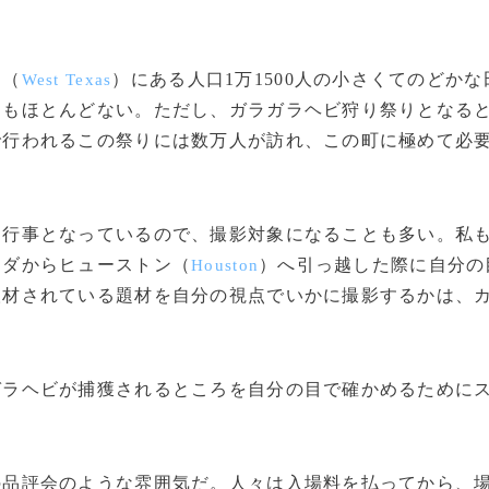
ス（
）にある人口1万1500人の小さくてのどかな
West Texas
らもほとんどない。ただし、ガラガラヘビ狩り祭りとなる
で行われるこの祭りには数万人が訪れ、この町に極めて必
行事となっているので、撮影対象になることも多い。私
リダからヒューストン（
）へ引っ越した際に自分の
Houston
取材されている題材を自分の視点でいかに撮影するかは、
ラヘビが捕獲されるところを自分の目で確かめるために
品評会のような雰囲気だ。人々は入場料を払ってから、