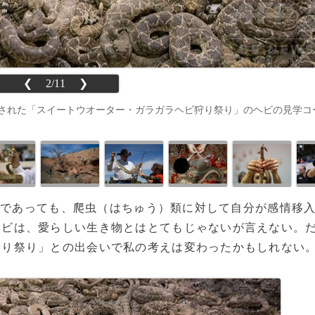
❮
2/11
❯
された「スイートウオーター・ガラガラヘビ狩り祭り」のヘビの見学コ
移入であっても、爬虫（はちゅう）類に対して自分が感情移
ヘビは、愛らしい生き物とはとてもじゃないが言えない。
狩り祭り」との出会いで私の考えは変わったかもしれない