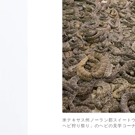
米テキサス州ノーラン郡スイート
ヘビ狩り祭り」のヘビの見学コーナー（201