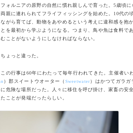
フォルニアの原野の自然に慣れ親しんで育った。5歳頃に
両親に連れられてフライフィッシングを始めた。10代の
しながら育てば、動物をあやめるという考えに違和感を抱
ことを最初から学ぶようになる。つまり、鳥や魚は食料で
しむことがないようにしなければならない。
ちょっと違った。
この行事は60年にわたって毎年行われてきた。主催者い
）郡スイートウオーター（
）はかつてガラガ
an
Sweetwater
りに危険な場所だった。人々に移住を呼び掛け、家畜の安
ったことが発端だったらしい。