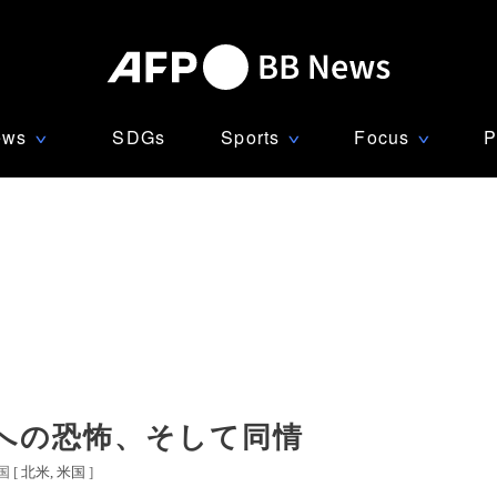
ews
SDGs
Sports
Focus
P
∨
∨
∨
ビへの恐怖、そして同情
 [
北米
米国
]