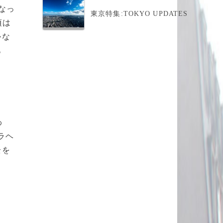
なっ
東京特集:TOKYO UPDATES
頃は
かな
あ
わ
ラヘ
全を