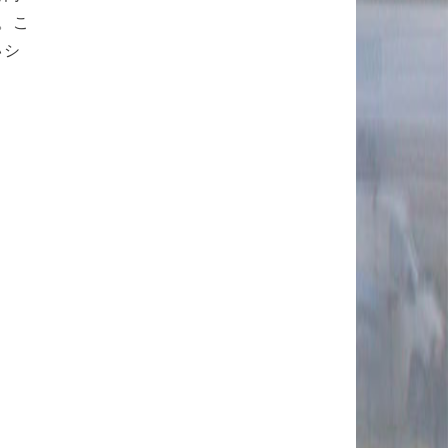
。こ
いシ