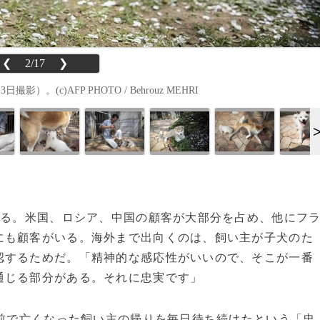
❮
2/17
❯
(c)AFP PHOTO / Behrouz MEHRI
いる。米国、ロシア、中国の顧客が大部分を占め、他にフ
にも顧客がいる。海外まで出向くのは、飼い主が子犬のた
認するためだ。「精神的な感応性がいいので、そこが一番
通じる部分がある。それに忠実です」
の前で亡くなった飼い主の帰りを毎日待ち続けたという「忠