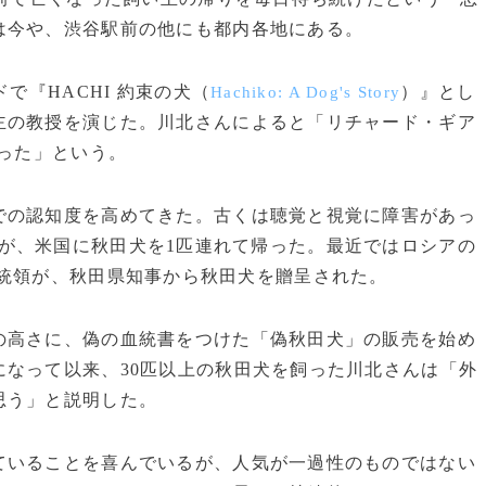
は今や、渋谷駅前の他にも都内各地にある。
で『HACHI 約束の犬（
）』とし
Hachiko: A Dog's Story
主の教授を演じた。川北さんによると「リチャード・ギア
なった」という。
の認知度を高めてきた。古くは聴覚と視覚に障害があっ
が、米国に秋田犬を1匹連れて帰った。最近ではロシアの
統領が、秋田県知事から秋田犬を贈呈された。
高さに、偽の血統書をつけた「偽秋田犬」の販売を始め
なって以来、30匹以上の秋田犬を飼った川北さんは「外
思う」と説明した。
いることを喜んでいるが、人気が一過性のものではない