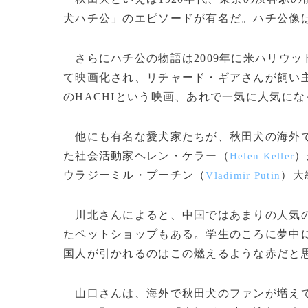
犬ハチ公」のエピソードが有名だ。ハチ公像
さらにハチ公の物語は2009年に米ハリウッド
て映画化され、リチャード・ギアさんが飼い
のHACHIという映画、あれで一気に人気に
他にも有名な愛犬家たちが、秋田犬の海外で
た社会活動家ヘレン・ケラー（
）
Helen Keller
ウラジーミル・プーチン（
）大
Vladimir Putin
川北さんによると、中国ではあまりの人気の
たペットショップもある。学生のころに夢中に
国人が引かれるのはこの燃えるような赤だと
山口さんは、海外で秋田犬のファンが増えて