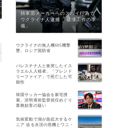
独軍需メーカーへのスパイ行為で
ウクライナ人逮捕 「破壊工作の準
備」
ウクライナの無人機605機撃
墜、ロシア国防省
パレスチナ人と衝突したイス
ラエル人入植者、「フレンド
リーファイア」で死亡した可
能性
ラ
韓国サッカー協会を家宅捜
索、洪明甫前監督就任めぐり
業務妨害の疑い
気候変動で湖が急拡大するケ
ニア 迫る水没の危機とワニ・