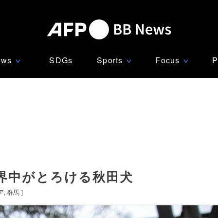
ews
SDGs
Sports
Focus
P
∨
∨
∨
界中がとろける秋田犬
ア
群馬
]