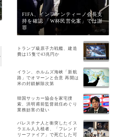
FIFA、インファンティーノ会長支
持を確認 「W杯民営化案」では謝
罪
トランプ級原子力戦艦、建造
費は15隻で43兆円か
イラン、ホルムズ海峡「新航
路」でオマーンと合意 再開は
米の封鎖解除次第
韓国サッカー協会を家宅捜
索、洪明甫前監督就任めぐり
業務妨害の疑い
パレスチナ人と衝突したイス
ラエル人入植者、「フレンド
リーファイア」で死亡した可