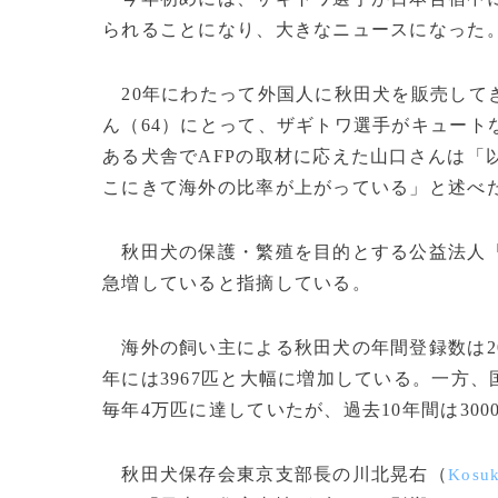
られることになり、大きなニュースになった
20年にわたって外国人に秋田犬を販売して
ん（64）にとって、ザギトワ選手がキュート
ある犬舎でAFPの取材に応えた山口さんは「
こにきて海外の比率が上がっている」と述べ
秋田犬の保護・繁殖を目的とする公益法人
急増していると指摘している。
海外の飼い主による秋田犬の年間登録数は2005
年には3967匹と大幅に増加している。一方、
毎年4万匹に達していたが、過去10年間は30
秋田犬保存会東京支部長の川北晃右（
Kosuk