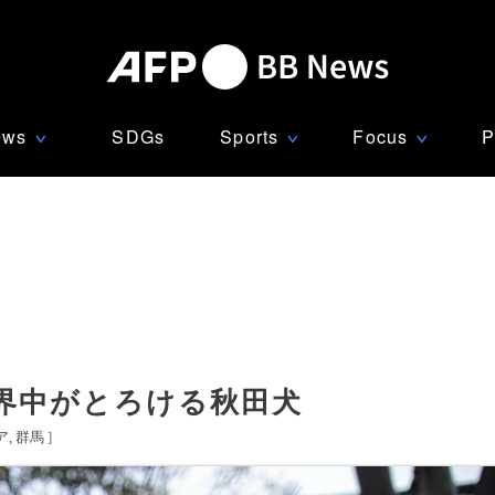
ews
SDGs
Sports
Focus
P
∨
∨
∨
界中がとろける秋田犬
ア
群馬
]