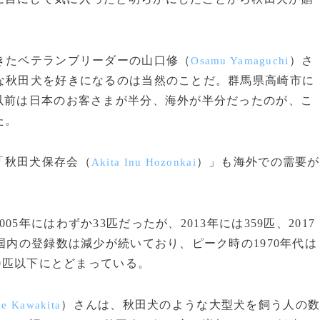
。
きたベテランブリーダーの山口修（
）さ
Osamu Yamaguchi
な秋田犬を好きになるのは当然のことだ。群馬県高崎市に
以前は日本のお客さまが半分、海外が半分だったのが、こ
た。
「秋田犬保存会（
）」も海外での需要が
Akita Inu Hozonkai
年にはわずか33匹だったが、2013年には359匹、2017
国内の登録数は減少が続いており、ピーク時の1970年代は
00匹以下にとどまっている。
）さんは、秋田犬のような大型犬を飼う人の
e Kawakita