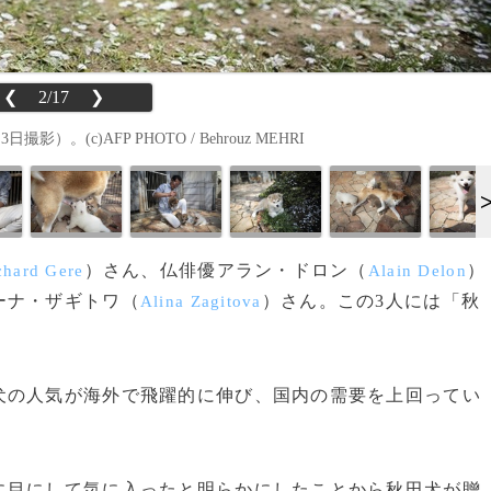
❮
2/17
❯
(c)AFP PHOTO / Behrouz MEHRI
）さん、仏俳優アラン・ドロン（
）
chard Gere
Alain Delon
ーナ・ザギトワ（
）さん。この3人には「秋
Alina Zagitova
の人気が海外で飛躍的に伸び、国内の需要を上回ってい
目にして気に入ったと明らかにしたことから秋田犬が贈