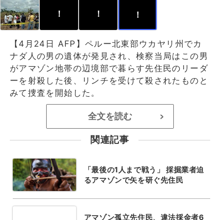
！
！
！
【4月24日 AFP】ペルー北東部ウカヤリ州でカ
ナダ人の男の遺体が発見され、検察当局はこの男
がアマゾン地帯の辺境部で暮らす先住民のリーダ
ーを射殺した後、リンチを受けて殺されたものと
みて捜査を開始した。
全文を読む
>
関連記事
「最後の1人まで戦う」 採掘業者迫
るアマゾンで矢を研ぐ先住民
アマゾン孤立先住民、違法採金者6