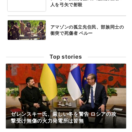
人を弓矢で射殺
アマゾンの孤立先住民、部族同士の
衝突で死傷者 ペルー
Top stories
ゼレンスキー氏、厳しい冬を警告 ロシアの攻
撃受け無傷の火力発電所は皆無