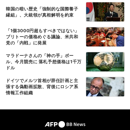
韓国の暗い歴史「強制的な国際養子
縁組」、大統領が真相解明を約束
「1個3000円超もすべきではない」
ブリトーの価格めぐる議論、米共和
党の「内戦」に発展
マラドーナさんの「神の手」ボー
ル、今月競売に 落札予想価格は1千万
ドル
ドイツでメルツ首相が辞任計画と主
張する偽動画拡散、背後にロシア系
情報工作組織