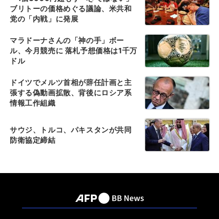
ブリトーの価格めぐる議論、米共和
党の「内戦」に発展
マラドーナさんの「神の手」ボー
ル、今月競売に 落札予想価格は1千万
ドル
ドイツでメルツ首相が辞任計画と主
張する偽動画拡散、背後にロシア系
情報工作組織
サウジ、トルコ、パキスタンが共同
防衛協定締結