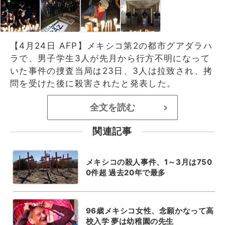
【4月24日 AFP】メキシコ第2の都市グアダラハ
ラで、男子学生3人が先月から行方不明になって
いた事件の捜査当局は23日、3人は拉致され、拷
問を受けた後に殺害されたと発表した。
全文を読む
>
関連記事
メキシコの殺人事件、1～3月は750
0件超 過去20年で最多
96歳メキシコ女性、念願かなって高
校入学 夢は幼稚園の先生