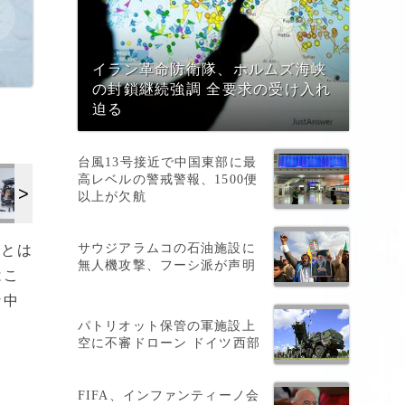
イラン革命防衛隊、ホルムズ海峡
の封鎖継続強調 全要求の受け入れ
迫る
台風13号接近で中国東部に最
高レベルの警戒警報、1500便
以上が欠航
サウジアラムコの石油施設に
さとは
無人機攻撃、フーシ派が声明
はこ
な中
パトリオット保管の軍施設上
空に不審ドローン ドイツ西部
FIFA、インファンティーノ会