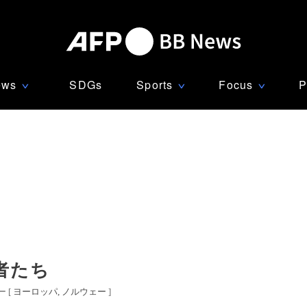
ews
SDGs
Sports
Focus
P
∨
∨
∨
者たち
 [
ヨーロッパ
ノルウェー
]