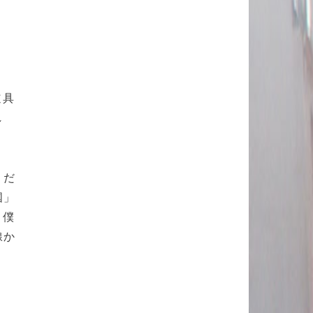
道具
れ
。だ
国」
と僕
線か