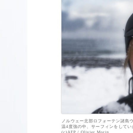
ノルウェー北部ロフォーテン諸島ウ
温4度強の中、サーフィンをしていた
(c)AFP / Olivier Morin