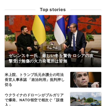
Top stories
ゼレンスキー氏、厳しい冬を警告 ロシアの攻
撃受け無傷の火力発電所は皆無
米上院、トランプ氏元弁護士の司法
長官人事承認 「政治利用」批判押し
切る
ウクライナのドローンがブルガリア
で爆発、NATO領空で相次ぐ「誤侵
入」