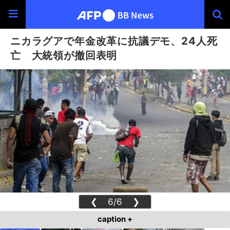
ニカラグアで年金改革に抗議デモ、24人死
亡 大統領が撤回表明
❮
6/6
❯
caption +