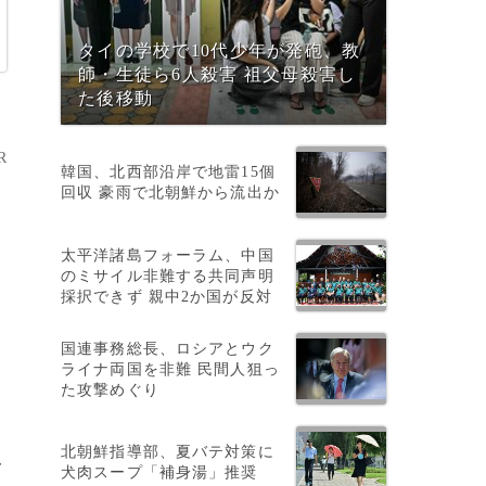
タイの学校で10代少年が発砲、教
師・生徒ら6人殺害 祖父母殺害し
た後移動
R
韓国、北西部沿岸で地雷15個
回収 豪雨で北朝鮮から流出か
太平洋諸島フォーラム、中国
のミサイル非難する共同声明
採択できず 親中2か国が反対
国連事務総長、ロシアとウク
ライナ両国を非難 民間人狙っ
た攻撃めぐり
北朝鮮指導部、夏バテ対策に
一
犬肉スープ「補身湯」推奨