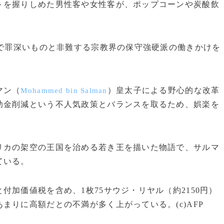
トを握りしめた男性客や女性客が、ポップコーンや炭酸飲
俗で罪深いものと非難する宗教界の保守強硬派の働きかけを
マン（
）皇太子による野心的な改革
Mohammed bin Salman
助金削減という不人気政策とバランスを取るため、娯楽を
リカの架空の王国を治める若き王を描いた物語で、サルマ
ている。
加価値税を含め、1枚75サウジ・リヤル（約2150円）
まりに高額だとの不満が多く上がっている。(c)AFP