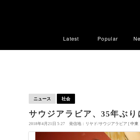
Latest
Popular
N
ニュース
社会
サウジアラビア、35年ぶり
2018年4月21日 5:27
発信地：リヤド/サウジアラビア [
中東