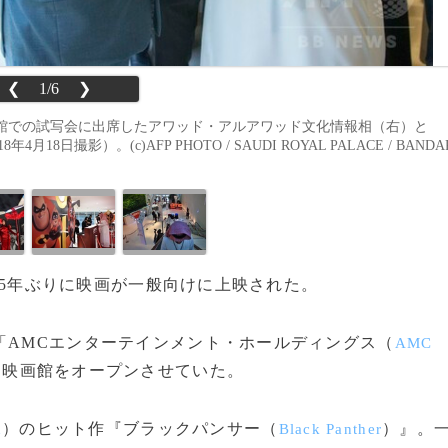
❮
1/6
❯
画館での試写会に出席したアワッド・アルアワッド文化情報相（右）と
撮影）。(c)AFP PHOTO / SAUDI ROYAL PALACE / BANDA
約35年ぶりに映画が一般向けに上映された。
「AMCエンターテインメント・ホールディングス（
AMC
る映画館をオープンさせていた。
）のヒット作『ブラックパンサー（
）』。
d
Black Panther