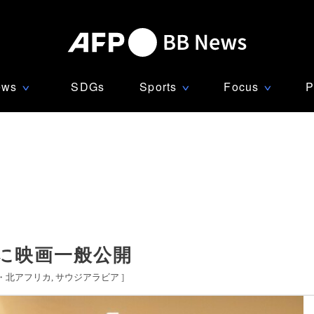
ews
SDGs
Sports
Focus
P
∨
∨
∨
に映画一般公開
・北アフリカ
サウジアラビア
]