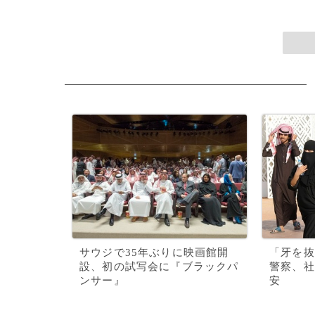
サウジで35年ぶりに映画館開
「牙を抜
設、初の試写会に『ブラックパ
警察、社
ンサー』
安