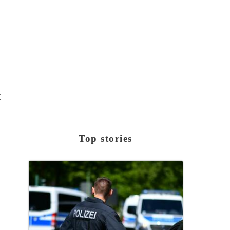
よ
Top stories
述