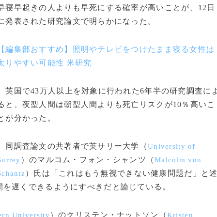
早寝早起きの人よりも早死にする確率が高いことが、12日
に発表された研究論文で明らかになった。
【編集部おすすめ】照明やテレビをつけたまま寝る女性は
太りやすい可能性 米研究
英国で43万人以上を対象に行われた6年半の研究調査に
ると、夜型人間は朝型人間よりも死亡リスクが10％高いこ
とが分かった。
同調査論文の共著者で英サリー大学（
University of
）のマルコム・フォン・シャンツ（
Surrey
Malcolm von
）氏は「これはもう無視できない健康問題だ」と
Schantz
間を遅くできるようにすべきだと論じている。
）のクリステン・ナットソン（
rn University
Kristen