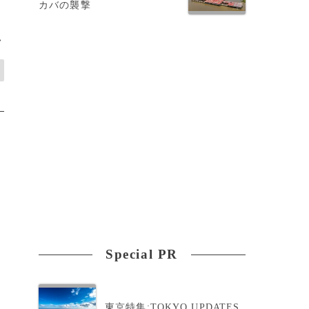
カバの襲撃
>
Special PR
東京特集:TOKYO UPDATES