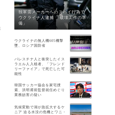
独軍需メーカーへのスパイ行為で
ウクライナ人逮捕 「破壊工作の準
備」
違
ウクライナの無人機605機撃
墜、ロシア国防省
パレスチナ人と衝突したイス
ラエル人入植者、「フレンド
リーファイア」で死亡した可
能性
韓国サッカー協会を家宅捜
索、洪明甫前監督就任めぐり
業務妨害の疑い
気候変動で湖が急拡大するケ
で
ニア 迫る水没の危機とワニ・