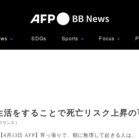
ews
SDGs
Sports
Focus
P
∨
∨
∨
生活をすることで死亡リスク上昇の
フランス
]
【4月13日 AFP】宵っ張りで、朝に無理して起きる人は、