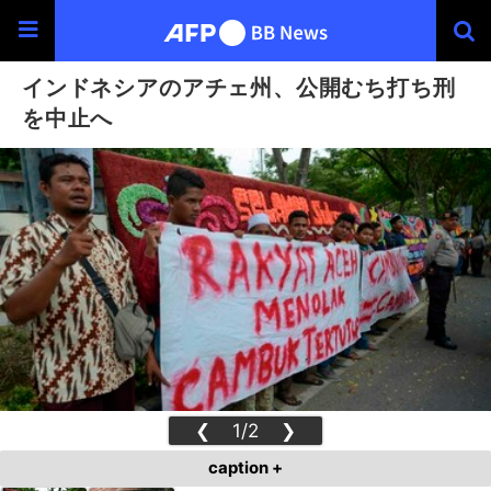
インドネシアのアチェ州、公開むち打ち刑
を中止へ
❮
1/2
❯
caption +