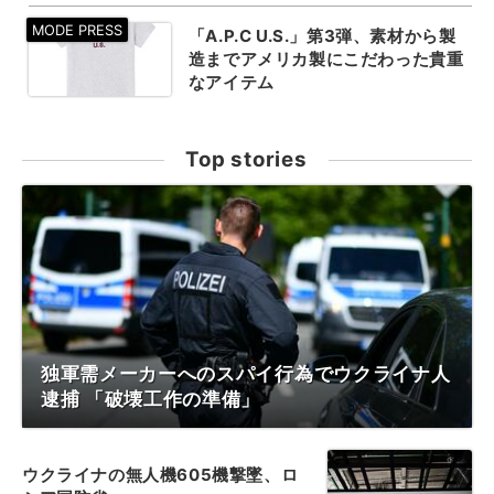
「A.P.C U.S.」第3弾、素材から製
造までアメリカ製にこだわった貴重
なアイテム
Top stories
独軍需メーカーへのスパイ行為でウクライナ人
逮捕 「破壊工作の準備」
ウクライナの無人機605機撃墜、ロ