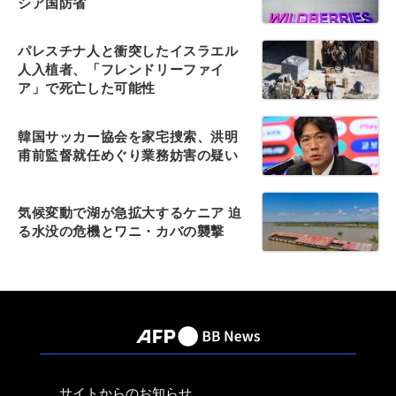
シア国防省
パレスチナ人と衝突したイスラエル
人入植者、「フレンドリーファイ
ア」で死亡した可能性
韓国サッカー協会を家宅捜索、洪明
甫前監督就任めぐり業務妨害の疑い
気候変動で湖が急拡大するケニア 迫
る水没の危機とワニ・カバの襲撃
サイトからのお知らせ