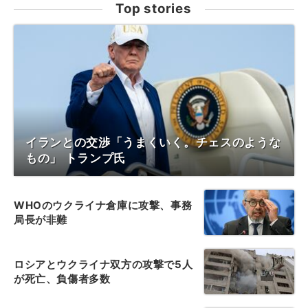
Top stories
イランとの交渉「うまくいく。チェスのような
もの」 トランプ氏
WHOのウクライナ倉庫に攻撃、事務
局長が非難
ロシアとウクライナ双方の攻撃で5人
が死亡、負傷者多数