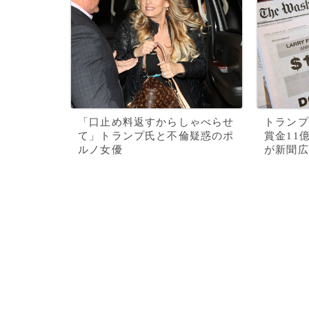
「口止め料返すからしゃべらせ
トランプ
て」トランプ氏と不倫疑惑のポ
賞金11
ルノ女優
が新聞広