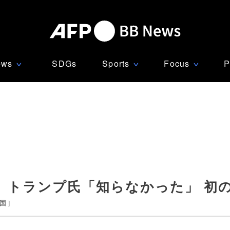
ews
SDGs
Sports
Focus
P
∨
∨
∨
、トランプ氏「知らなかった」 初
国
]