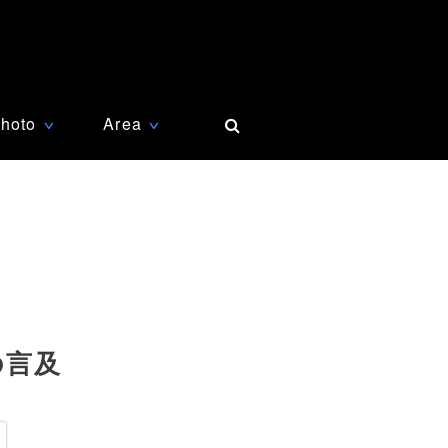
hoto
Area
∨
∨
の言及