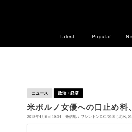
Latest
Popular
N
ニュース
政治・経済
米ポルノ女優への口止め料
2018年4月6日 10:54
発信地：ワシントンD.C./米国 [
北米
米