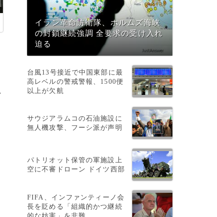
イラン革命防衛隊、ホルムズ海峡
の封鎖継続強調 全要求の受け入れ
迫る
台風13号接近で中国東部に最
高レベルの警戒警報、1500便
以上が欠航
い
サウジアラムコの石油施設に
無人機攻撃、フーシ派が声明
選
パトリオット保管の軍施設上
空に不審ドローン ドイツ西部
FIFA、インファンティーノ会
長を貶める「組織的かつ継続
的な妨害」を非難