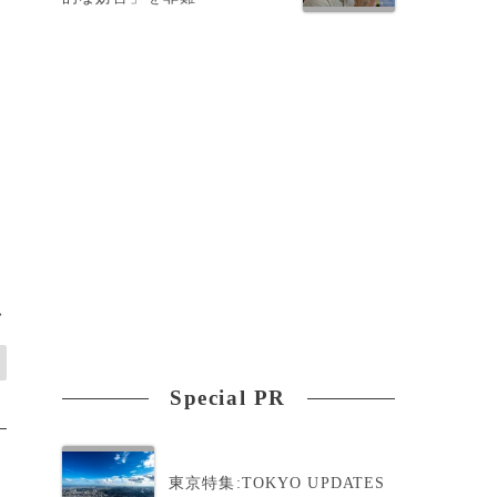
>
Special PR
東京特集:TOKYO UPDATES