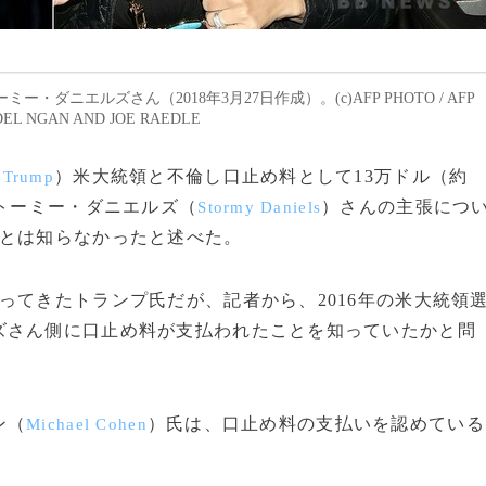
ニエルズさん（2018年3月27日作成）。(c)AFP PHOTO / AFP
DEL NGAN AND JOE RAEDLE
）米大統領と不倫し口止め料として13万ドル（約
 Trump
ストーミー・ダニエルズ（
）さんの主張につ
Stormy Daniels
ことは知らなかったと述べた。
てきたトランプ氏だが、記者から、2016年の米大統領
ズさん側に口止め料が支払われたことを知っていたかと問
ン（
）氏は、口止め料の支払いを認めている
Michael Cohen
。