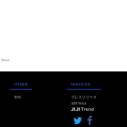
News
OTHER
SERVICES
RSS
プレスリリース
AFP WAA