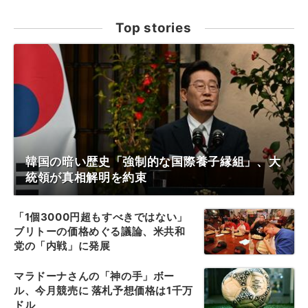
Top stories
韓国の暗い歴史「強制的な国際養子縁組」、大
統領が真相解明を約束
「1個3000円超もすべきではない」
ブリトーの価格めぐる議論、米共和
党の「内戦」に発展
マラドーナさんの「神の手」ボー
ル、今月競売に 落札予想価格は1千万
ドル