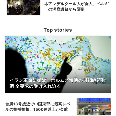
ネアンデルタール人が食人、ベルギ
ーの洞窟遺跡から証拠
Top stories
イラン革命防衛隊、ホルムズ海峡の封鎖継続強
調 全要求の受け入れ迫る
台風13号接近で中国東部に最高レベ
ルの警戒警報、1500便以上が欠航