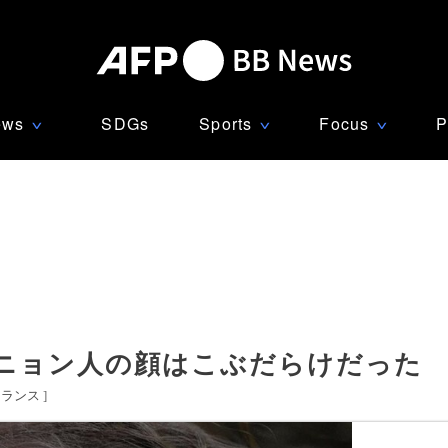
ews
SDGs
Sports
Focus
P
∨
∨
∨
ニョン人の顔はこぶだらけだった
フランス
]