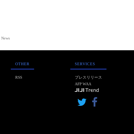
News
OTHER
SERVICES
RSS
プレスリリース
AFP WAA