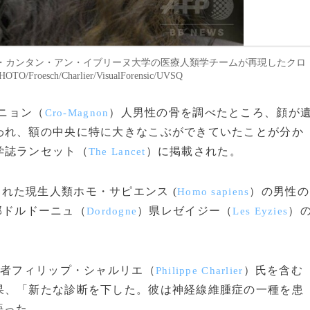
・カンタン・アン・イブリーヌ大学の医療人類学チームが再現したクロ
sch/Charlier/VisualForensic/UVSQ
マニョン（
）人男性の骨を調べたところ、顔が
Cro-Magnon
われ、額の中央に特に大きなこぶができていたことが分か
学誌ランセット（
）に掲載された。
The Lancet
れた現生人類ホモ・サピエンス (
）の男性の
Homo sapiens
西部ドルドーニュ（
）県レゼイジー（
）
Dordogne
Les Eyzies
学者フィリップ・シャルリエ（
）氏を含む
Philippe Charlier
果、「新たな診断を下した。彼は神経線維腫症の一種を患
語った。