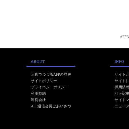
AFP
ABOUT
INFO
写真でつづるAFPの歴史
サイト
サイトポリシー
サイト
プライバシーポリシー
採用情
利用規約
訂正記
運営会社
サイト
AFP通信会長ごあいさつ
ニュー