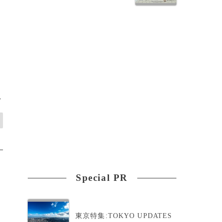
>
Special PR
東京特集:TOKYO UPDATES