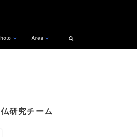
hoto
Area
∨
∨
 仏研究チーム