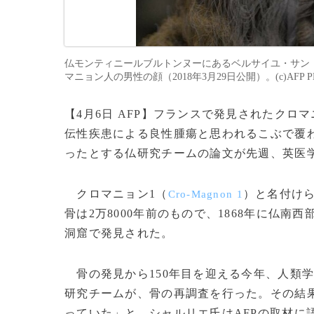
仏モンティニールブルトンヌーにあるベルサイユ・サン
マニョン人の男性の顔（2018年3月29日公開）。(c)AFP PHOTO/Froe
【4月6日 AFP】フランスで発見されたクロ
伝性疾患による良性腫瘍と思われるこぶで覆
ったとする仏研究チームの論文が先週、英医
クロマニョン1（
）と名付けら
Cro-Magnon 1
骨は2万8000年前のもので、1868年に仏南
洞窟で発見された。
骨の発見から150年目を迎える今年、人類
研究チームが、骨の再調査を行った。その結
っていた」と、シャルリエ氏はAFPの取材に