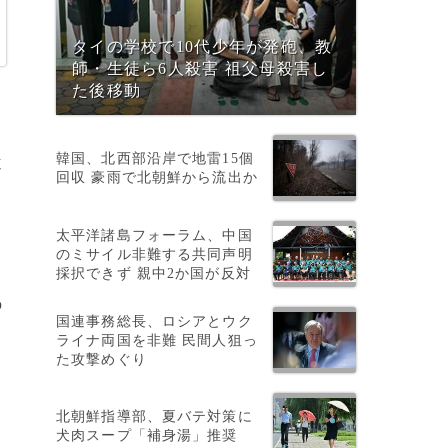
タイの学校で10代少年が発砲、教
師・生徒ら6人殺害 祖父母殺害し
た後移動
韓国、北西部沿岸で地雷15個
遺
回収 豪雨で北朝鮮から流出か
太平洋諸島フォーラム、中国
のミサイル非難する共同声明
採択できず 親中2か国が反対
の
国連事務総長、ロシアとウク
ライナ両国を非難 民間人狙っ
た攻撃めぐり
北朝鮮指導部、夏バテ対策に
犬肉スープ「補身湯」推奨