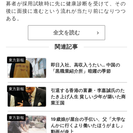
募者が採用試験時に先に健康診断を受けて、その
後に面接に進むという流れが当たり前になりつつ
ある。
全文を読む
>
関連記事
即日入社、高収入うたい… 中国の
「黒職業紹介所」暗躍の季節
引退する香港の富豪・李嘉誠氏のた
たき上げ人生 貧しい少年が築いた商
業王国
19歳娘が屋台の手伝い、父「大学な
んかに行くより働いたほうがまし」
動画が炎上