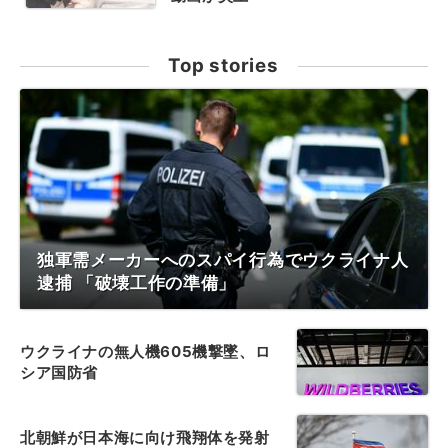
Top stories
独軍需メーカーへのスパイ行為でウクライナ人
逮捕 「破壊工作の準備」
ウクライナの無人機605機撃墜、ロ
シア国防省
北朝鮮が日本海に向け飛翔体を発射