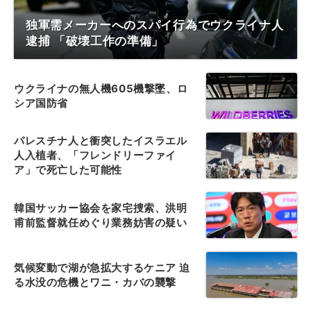
独軍需メーカーへのスパイ行為でウクライナ人
逮捕 「破壊工作の準備」
ウクライナの無人機605機撃墜、ロ
シア国防省
パレスチナ人と衝突したイスラエル
人入植者、「フレンドリーファイ
ア」で死亡した可能性
韓国サッカー協会を家宅捜索、洪明
甫前監督就任めぐり業務妨害の疑い
気候変動で湖が急拡大するケニア 迫
る水没の危機とワニ・カバの襲撃