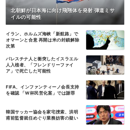
北朝鮮が日本海に向け飛翔体を発射 弾道ミサ
イルの可能性
イラン、ホルムズ海峡「新航路」で
オマーンと合意 再開は米の封鎖解除
次第
パレスチナ人と衝突したイスラエル
人入植者、「フレンドリーファイ
ア」で死亡した可能性
FIFA、インファンティーノ会長支持
を確認 「W杯民営化案」では謝罪
韓国サッカー協会を家宅捜索、洪明
甫前監督就任めぐり業務妨害の疑い