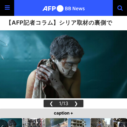
【AFP記者コラム】シリア取材の裏側で
❮
1/13
❯
caption +