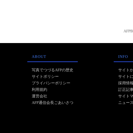
AFP
ABOUT
INFO
写真でつづるAFPの歴史
サイト
サイトポリシー
サイト
プライバシーポリシー
採用情
利用規約
訂正記
運営会社
サイト
AFP通信会長ごあいさつ
ニュー