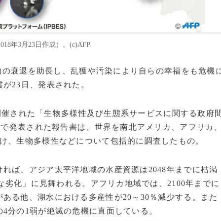
年3月23日作成）。(c)AFP
動植物の衰退を助長し、乱獲や汚染により自らの幸福をも危機
が23日、発表された。
開催された「生物多様性及び生態系サービスに関する政府
会で発表された報告書は、世界を南北アメリカ、アフリカ
分け、生物多様性などについて包括的に調査したもの。
れば、アジア太平洋地域の水産資源は2048年までに枯渇
刻な劣化」に見舞われる。アフリカ地域では、2100年までに
ある他、湖水における多産性が20～30％減少する。また
4分の1弱が絶滅の危機に直面している。