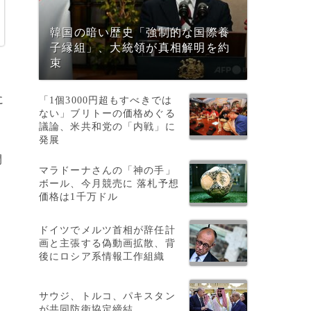
韓国の暗い歴史「強制的な国際養
子縁組」、大統領が真相解明を約
束
に
「1個3000円超もすべきでは
ない」ブリトーの価格めぐる
議論、米共和党の「内戦」に
発展
間
マラドーナさんの「神の手」
、
ボール、今月競売に 落札予想
価格は1千万ドル
ドイツでメルツ首相が辞任計
画と主張する偽動画拡散、背
後にロシア系情報工作組織
サウジ、トルコ、パキスタン
が共同防衛協定締結