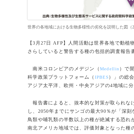
世界の各地域における生物多様性の劣化を説明した図（2018
【3月27日 AFP】人間活動は世界各地で
さらしていると警告する種の包括的調査報告書
南米コロンビアのメデジン（
）で
Medellin
科学政策プラットフォーム（
）」の総
IPBES
アジア太平洋、欧州・中央アジアの4地域に
報告書によると、抜本的な対策が取られなけ
し、2050年までにサンゴの最大90％が「深
鳥類や哺乳類の半数以上の種が絶滅する恐れが
南北アメリカ地域では、評価対象となった種の