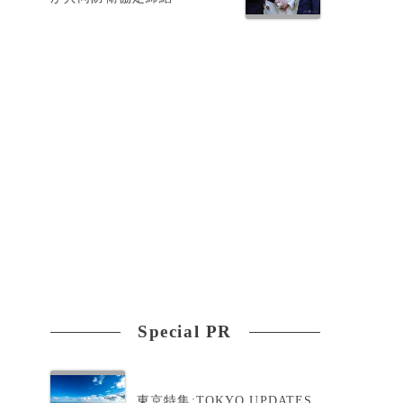
相
Special PR
東京特集:TOKYO UPDATES