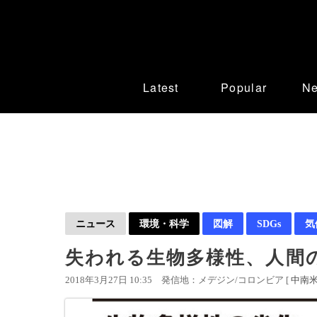
Latest
Popular
N
ニュース
環境・科学
図解
SDGs
気
失われる生物多様性、人間
2018年3月27日 10:35
発信地：メデジン/コロンビア [
中南