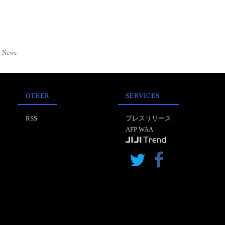
News
OTHER
SERVICES
RSS
プレスリリース
AFP WAA