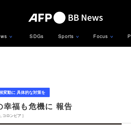
ews
SDGs
Sports
Focus
P
∨
∨
∨
候変動に 具体的な対策を
の幸福も危機に 報告
米
コロンビア
]