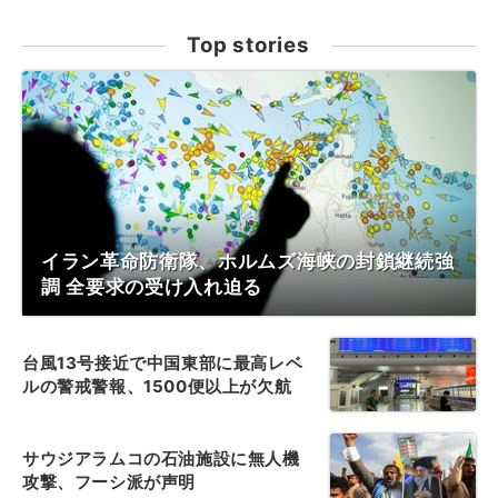
Top stories
イラン革命防衛隊、ホルムズ海峡の封鎖継続強
調 全要求の受け入れ迫る
台風13号接近で中国東部に最高レベ
ルの警戒警報、1500便以上が欠航
サウジアラムコの石油施設に無人機
攻撃、フーシ派が声明