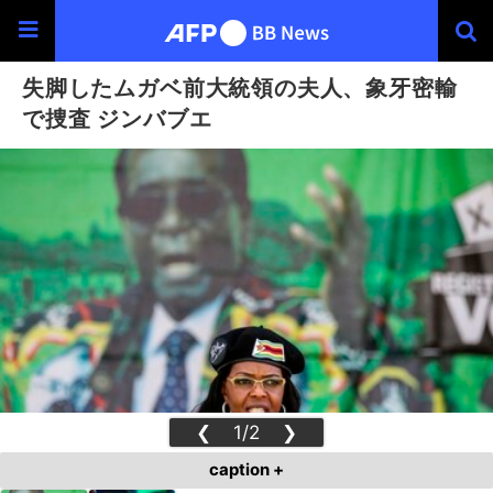
失脚したムガベ前大統領の夫人、象牙密輸
で捜査 ジンバブエ
❮
1/2
❯
caption +