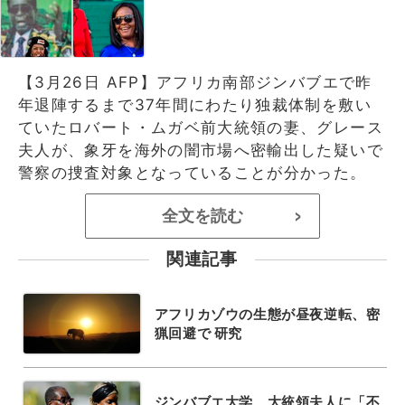
【3月26日 AFP】アフリカ南部ジンバブエで昨
年退陣するまで37年間にわたり独裁体制を敷い
ていたロバート・ムガベ前大統領の妻、グレース
夫人が、象牙を海外の闇市場へ密輸出した疑いで
警察の捜査対象となっていることが分かった。
全文を読む
>
関連記事
アフリカゾウの生態が昼夜逆転、密
猟回避で 研究
ジンバブエ大学、大統領夫人に「不