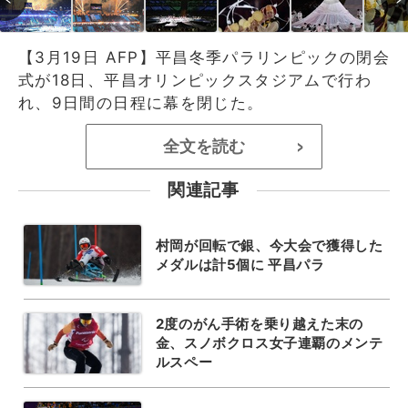
【3月19日 AFP】平昌冬季パラリンピックの閉会
式が18日、平昌オリンピックスタジアムで行わ
れ、9日間の日程に幕を閉じた。
全文を読む
>
関連記事
村岡が回転で銀、今大会で獲得した
メダルは計5個に 平昌パラ
2度のがん手術を乗り越えた末の
金、スノボクロス女子連覇のメンテ
ルスペー