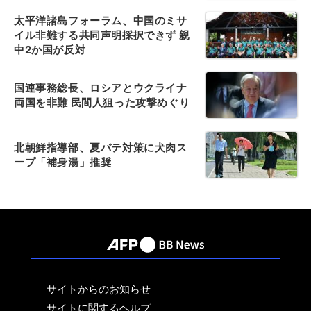
太平洋諸島フォーラム、中国のミサ
イル非難する共同声明採択できず 親
中2か国が反対
国連事務総長、ロシアとウクライナ
両国を非難 民間人狙った攻撃めぐり
北朝鮮指導部、夏バテ対策に犬肉ス
ープ「補身湯」推奨
サイトからのお知らせ
サイトに関するヘルプ