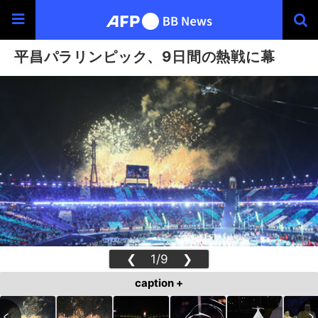
平昌パラリンピック、9日間の熱戦に幕
❮
1/9
❯
caption +