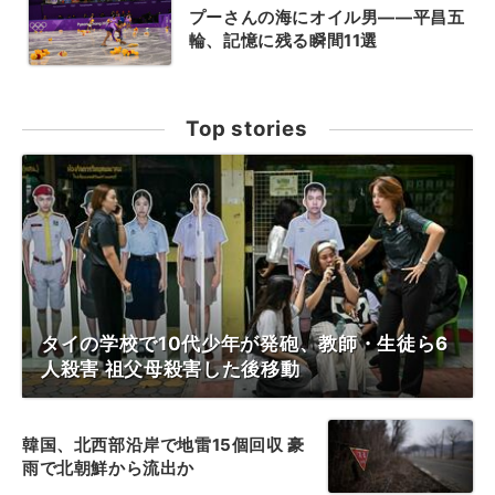
プーさんの海にオイル男――平昌五
輪、記憶に残る瞬間11選
Top stories
タイの学校で10代少年が発砲、教師・生徒ら6
人殺害 祖父母殺害した後移動
韓国、北西部沿岸で地雷15個回収 豪
雨で北朝鮮から流出か