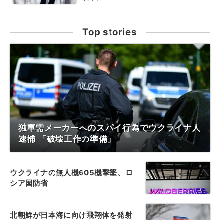
Top stories
独軍需メーカーへのスパイ行為でウクライナ人
逮捕 「破壊工作の準備」
ウクライナの無人機605機撃墜、ロ
シア国防省
北朝鮮が日本海に向け飛翔体を発射