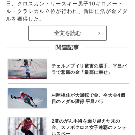
日、クロスカントリースキー男子10キロメート
ル・クラシカル立位が行われ、新田佳浩が金メダ
ルを獲得した。
全文を読む
>
関連記事
チェルノブイリ被害の選手、平昌パ
ラで悲願の金「最高に幸せ」
村岡桃佳が大回転で金、今大会4個
目のメダル獲得 平昌パラ
2度のがん手術を乗り越えた末の
金、スノボクロス女子連覇のメンテ
ルスペー