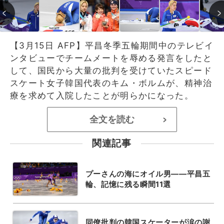
【3月15日 AFP】平昌冬季五輪期間中のテレビイ
ンタビューでチームメートを辱める発言をしたと
して、国民から大量の批判を受けていたスピード
スケート女子韓国代表のキム・ボルムが、精神治
療を求めて入院したことが明らかになった。
全文を読む
>
関連記事
プーさんの海にオイル男――平昌五
輪、記憶に残る瞬間11選
同僚批判の韓国スケーターが涙の謝