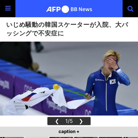
いじめ騒動の韓国スケーターが入院、大バ
ッシングで不安症に
❮
1/5
❯
caption +