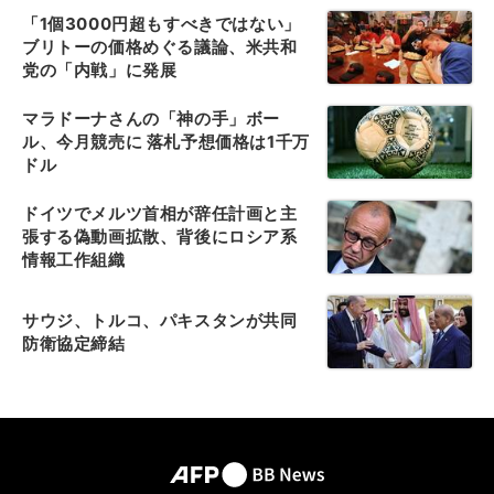
「1個3000円超もすべきではない」
ブリトーの価格めぐる議論、米共和
党の「内戦」に発展
マラドーナさんの「神の手」ボー
ル、今月競売に 落札予想価格は1千万
ドル
ドイツでメルツ首相が辞任計画と主
張する偽動画拡散、背後にロシア系
情報工作組織
サウジ、トルコ、パキスタンが共同
防衛協定締結