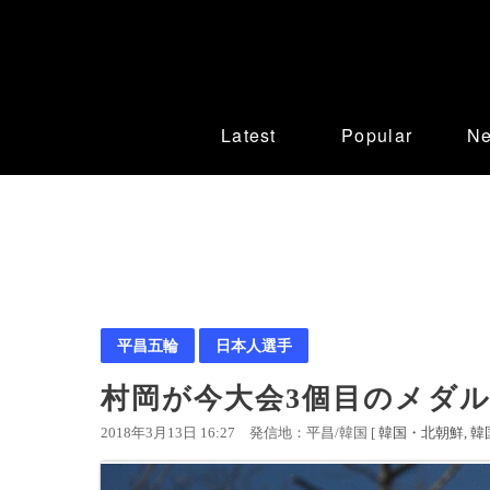
Latest
Popular
N
平昌五輪
日本人選手
村岡が今大会3個目のメダ
2018年3月13日 16:27
発信地：平昌/韓国 [
韓国・北朝鮮
韓