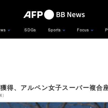
ews
SDGs
Sports
Focus
P
∨
∨
∨
ル獲得、アルペン女子スーパー複合
国
]