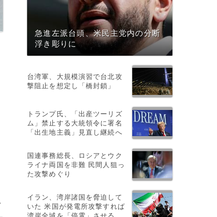
急進左派台頭、米民主党内の分断
浮き彫りに
台湾軍、大規模演習で台北攻
撃阻止を想定し「橋封鎖」
トランプ氏、「出産ツーリズ
ム」禁止する大統領令に署名
「出生地主義」見直し継続へ
国連事務総長、ロシアとウク
ライナ両国を非難 民間人狙っ
た攻撃めぐり
イラン、湾岸諸国を脅迫して
>
いた 米国が発電所攻撃すれば
湾岸全域を「停電」させる