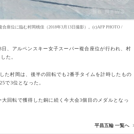
臨む村岡桃佳（2018年3月13日撮影）。(c)AFP PHOTO /
は13日、アルペンスキー女子スーパー複合座位が行われ、村
得した。
した村岡は、後半の回転でも2番手タイムを計時したもの
25で3位となった。
大回転で獲得した銅に続く今大会3個目のメダルとなっ
平昌五輪 一覧へ