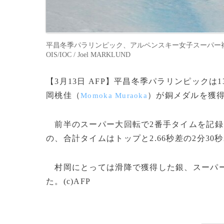
平昌冬季パラリンピック、アルペンスキー女子スーパー複合座位に
OIS/IOC / Joel MARKLUND
【3月13日 AFP】平昌冬季パラリンピック
岡桃佳（
）が銅メダルを獲
Momoka Muraoka
前半のスーパー大回転で2番手タイムを記録
の、合計タイムはトップと2.66秒差の2分30秒
村岡にとっては滑降で獲得した銀、スーパー
た。(c)AFP