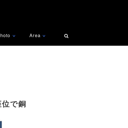
hoto
Area
∨
∨
座位で銅