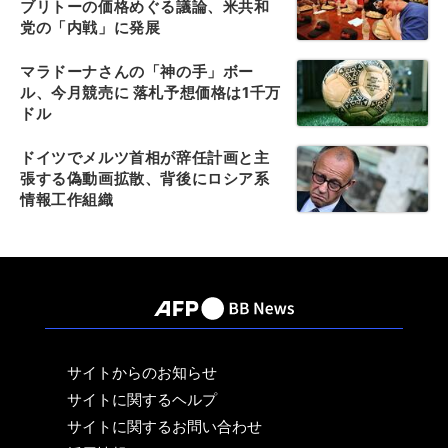
ブリトーの価格めぐる議論、米共和
党の「内戦」に発展
マラドーナさんの「神の手」ボー
ル、今月競売に 落札予想価格は1千万
ドル
ドイツでメルツ首相が辞任計画と主
張する偽動画拡散、背後にロシア系
情報工作組織
サイトからのお知らせ
サイトに関するヘルプ
サイトに関するお問い合わせ