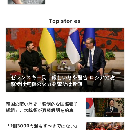
Top stories
ゼレンスキー氏、厳しい冬を警告 ロシアの攻
撃受け無傷の火力発電所は皆無
韓国の暗い歴史「強制的な国際養子
縁組」、大統領が真相解明を約束
「1個3000円超もすべきではない」