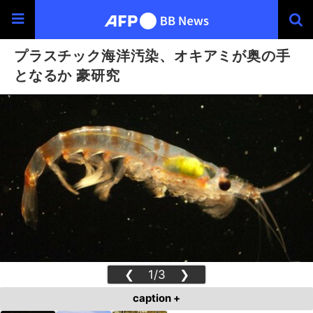
プラスチック海洋汚染、オキアミが奥の手
となるか 豪研究
❮
1/3
❯
caption +