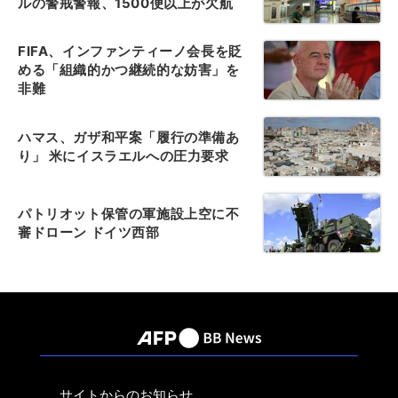
ルの警戒警報、1500便以上が欠航
FIFA、インファンティーノ会長を貶
める「組織的かつ継続的な妨害」を
非難
ハマス、ガザ和平案「履行の準備あ
り」 米にイスラエルへの圧力要求
パトリオット保管の軍施設上空に不
審ドローン ドイツ西部
サイトからのお知らせ