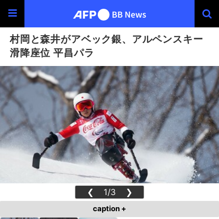
村岡と森井がアベック銀、アルペンスキー
滑降座位 平昌パラ
❮
1/3
❯
caption +