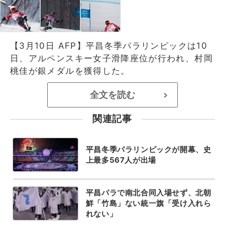
【3月10日 AFP】平昌冬季パラリンピックは10
日、アルペンスキー女子滑降座位が行われ、村岡
桃佳が銀メダルを獲得した。
全文を読む
>
関連記事
平昌冬季パラリンピックが開幕、史
上最多567人が出場
平昌パラで南北合同入場せず、北朝
鮮「竹島」ない統一旗「受け入れら
れない」