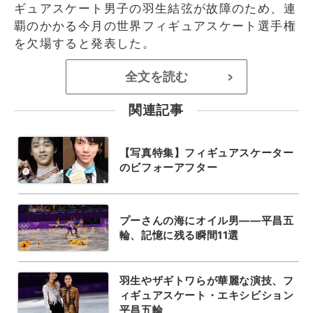
ギュアスケート男子の羽生結弦が故障のため、連
覇のかかる今月の世界フィギュアスケート選手権
を欠場すると発表した。
全文を読む
>
関連記事
【写真特集】フィギュアスケーター
のビフォーアフター
プーさんの海にオイル男――平昌五
輪、記憶に残る瞬間11選
羽生やザギトワらが華麗な演技、フ
ィギュアスケート・エキシビション
平昌五輪