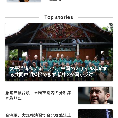
Top stories
太平洋諸島フォーラム、中国のミサイル非難す
る共同声明採択できず 親中2か国が反対
急進左派台頭、米民主党内の分断浮
き彫りに
台湾軍、大規模演習で台北攻撃阻止