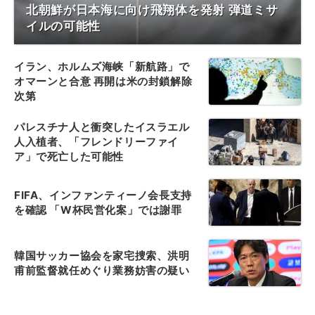
北朝鮮が日本海に向け飛翔体を発射 弾道ミサ
イルの可能性
イラン、ホルムズ海峡「新航路」で
オマーンと合意 再開は米の封鎖解除
次第
パレスチナ人と衝突したイスラエル
人入植者、「フレンドリーファイ
ア」で死亡した可能性
FIFA、インファンティーノ会長支持
を確認 「W杯民営化案」では謝罪
韓国サッカー協会を家宅捜索、洪明
甫前監督就任めぐり業務妨害の疑い