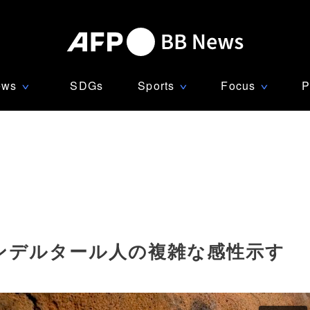
ews
SDGs
Sports
Focus
P
∨
∨
∨
ンデルタール人の複雑な感性示す