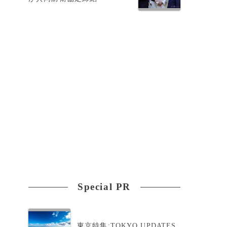
フ
た
Special PR
東京特集:TOKYO UPDATES