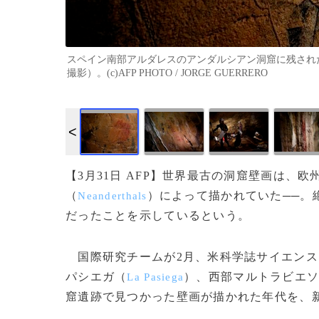
スペイン南部アルダレスのアンダルシアン洞窟に残された
撮影）。(c)AFP PHOTO / JORGE GUERRERO
【3月31日 AFP】世界最古の洞窟壁画は、
（
）によって描かれていた──。
Neanderthals
だったことを示しているという。
国際研究チームが2月、米科学誌サイエンス
パシエガ（
）、西部マルトラビエ
La Pasiega
窟遺跡で見つかった壁画が描かれた年代を、