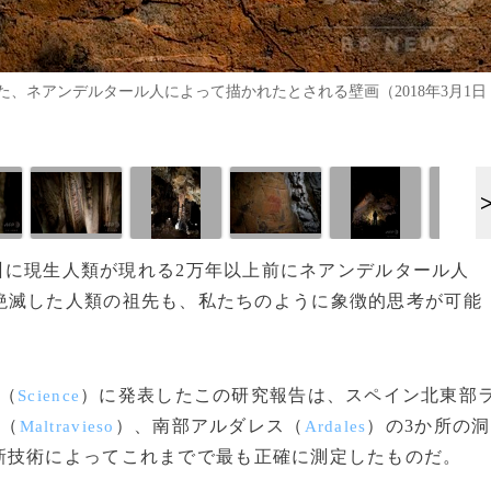
、ネアンデルタール人によって描かれたとされる壁画（2018年3月1日
欧州に現生人類が現れる2万年以上前にネアンデルタール人
絶滅した人類の祖先も、私たちのように象徴的思考が可能
（
）に発表したこの研究報告は、スペイン北東部
Science
ソ（
）、南部アルダレス（
）の3か所の洞
Maltravieso
Ardales
新技術によってこれまでで最も正確に測定したものだ。