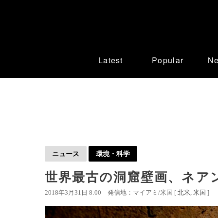
Latest
Popular
N
ニュース
環境・科学
世界最古の洞窟壁画、ネア
2018年3月31日 8:00
発信地：マイアミ/米国 [
北米
米国
]