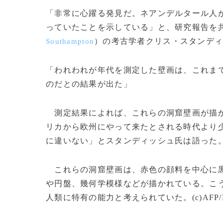
「非常に心躍る発見だ。ネアンデルタール人
っていたことを示している」と、研究報告を
）の考古学者クリス・スタンデ
Southampton
「われわれが年代を測定した壁画は、これま
のだとの結果が出た」
測定結果によれば、これらの洞窟壁画が描かれ
リカから欧州にやって来たとされる時代より
に違いない」とスタンディッシュ氏は語った
これらの洞窟壁画は、赤色の顔料を中心に黒
や円盤、幾何学模様などが描かれている。こ
人類に特有の能力と考えられていた。(c)AFP/Ker