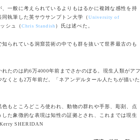
が、一般に考えられているよりもはるかに複雑な感性を持
共同執筆した英サウサンプトン大学（
University of
ィッシュ（
）氏は述べた。
Chris Standish
で知られている洞窟芸術の中でも群を抜いて世界最古のも
たのは約6万4000年前までさかのぼる。現生人類がア
少なくとも2万年前だ。「ネアンデルタール人たちが描い
。
色もところどころ使われ、動物の群れや手形、彫刻、点
うした象徴的な表現は知性の証拠とされ、これまでは現生
ry SHERIDAN