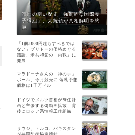
韓国の暗い歴史「強制的な国際養
子縁組」、大統領が真相解明を約
束
「1個3000円超もすべきでは
ない」ブリトーの価格めぐる
議論、米共和党の「内戦」に
発展
マラドーナさんの「神の手」
ボール、今月競売に 落札予想
価格は1千万ドル
ドイツでメルツ首相が辞任計
画と主張する偽動画拡散、背
ラ
後にロシア系情報工作組織
サウジ、トルコ、パキスタン
が共同防衛協定締結