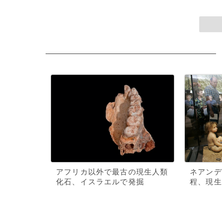
アフリカ以外で最古の現生人類
ネアンデ
化石、イスラエルで発掘
程、現生