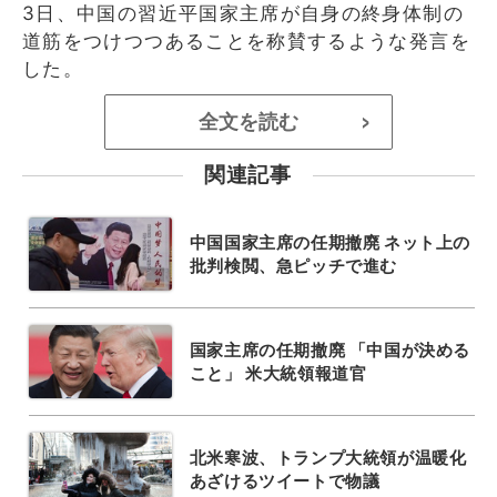
3日、中国の習近平国家主席が自身の終身体制の
道筋をつけつつあることを称賛するような発言を
した。
全文を読む
>
関連記事
中国国家主席の任期撤廃 ネット上の
批判検閲、急ピッチで進む
国家主席の任期撤廃 「中国が決める
こと」 米大統領報道官
北米寒波、トランプ大統領が温暖化
あざけるツイートで物議