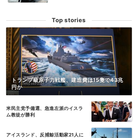
Top stories
トランプ級原子力戦艦、建造費は15隻で43兆
円か
米民主党予備選、急進左派のイスラ
ム教徒が勝利
アイスランド、反捕鯨活動家21人に