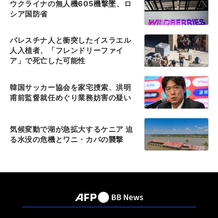
ウクライナの無人機605機撃墜、ロ
シア国防省
パレスチナ人と衝突したイスラエル
人入植者、「フレンドリーファイ
ア」で死亡した可能性
韓国サッカー協会を家宅捜索、洪明
甫前監督就任めぐり業務妨害の疑い
気候変動で湖が急拡大するケニア 迫
る水没の危機とワニ・カバの襲撃