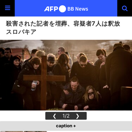
殺害された記者を埋葬、容疑者7人は釈放
スロバキア
❮
1/2
❯
caption +