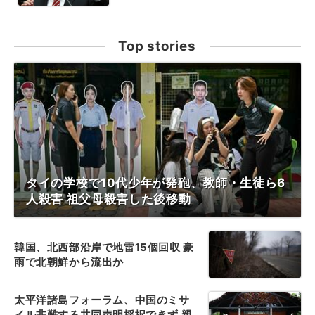
Top stories
タイの学校で10代少年が発砲、教師・生徒ら6
人殺害 祖父母殺害した後移動
韓国、北西部沿岸で地雷15個回収 豪
雨で北朝鮮から流出か
太平洋諸島フォーラム、中国のミサ
イル非難する共同声明採択できず 親