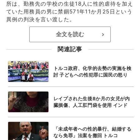
所は、勤務先の学校の生徒18人に性的虐待を加え
ていた用務員の男に禁錮571年11か月25日という
異例の判決を言い渡した。
全文を読む
>
関連記事
トルコ政府、化学的去勢の実施を検
討 子どもへの性犯罪に国民の怒り
レイプされた生後8か月の女児が内
臓損傷、人工肛門袋を使用 インド
「未成年者への性的暴行、結婚する
なら免罪」法案を撤回 トルコ