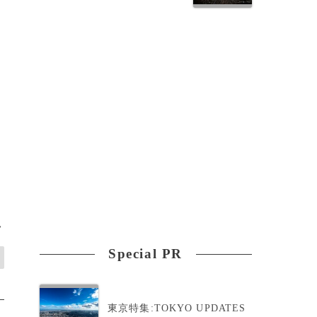
ド
>
Special PR
東京特集:TOKYO UPDATES