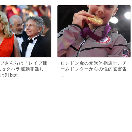
ーブさんらは「レイプ擁
ロンドン金の元米体操選手、チ
反セクハラ運動非難し
ームドクターからの性的被害告
批判殺到
白