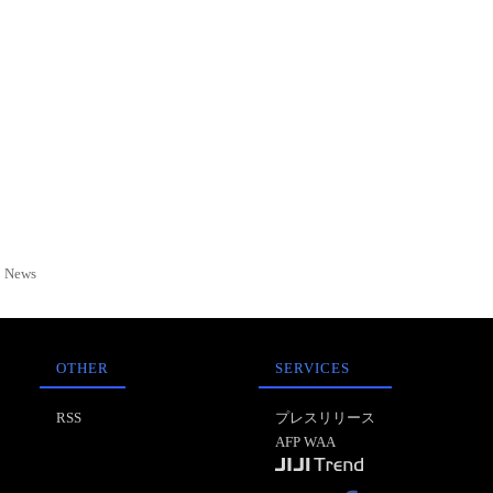
News
OTHER
SERVICES
RSS
プレスリリース
AFP WAA