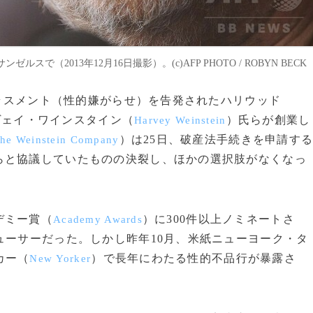
2013年12月16日撮影）。(c)AFP PHOTO / ROBYN BECK
ハラスメント（性的嫌がらせ）を告発されたハリウッド
ヴェイ・ワインスタイン（
）氏らが創業し
Harvey Weinstein
）は25日、破産法手続きを申請す
he Weinstein Company
らと協議していたものの決裂し、ほかの選択肢がなくなっ
デミー賞（
）に300件以上ノミネートさ
Academy Awards
ューサーだった。しかし昨年10月、米紙ニューヨーク・タ
カー（
）で長年にわたる性的不品行が暴露さ
New Yorker