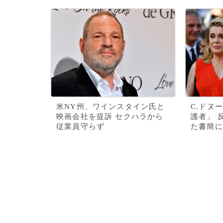
米NY州、ワインスタイン氏と
C.ドヌ
映画会社を提訴 セクハラから
護者」 
従業員守らず
た書簡に