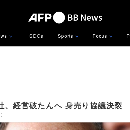
ews
SDGs
Sports
Focus
P
∨
∨
∨
社、経営破たんへ 身売り協議決裂
国
]