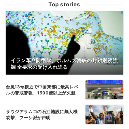
Top stories
イラン革命防衛隊、ホルムズ海峡の封鎖継続強
調 全要求の受け入れ迫る
台風13号接近で中国東部に最高レベ
ルの警戒警報、1500便以上が欠航
サウジアラムコの石油施設に無人機
攻撃、フーシ派が声明