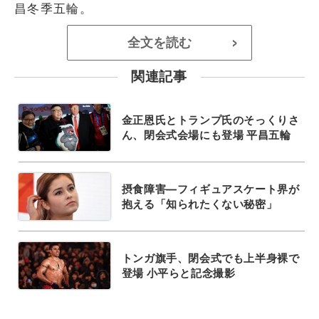
昌冬季五輪。
全文を読む
>
関連記事
金正恩氏とトランプ氏のそっくりさ
ん、閉会式会場にも登場 平昌五輪
摂食障害―フィギュアスケート界が
抱える「知られたくない秘密」
トンガ旗手、閉会式でも上半身裸で
登場 小平らと記念撮影