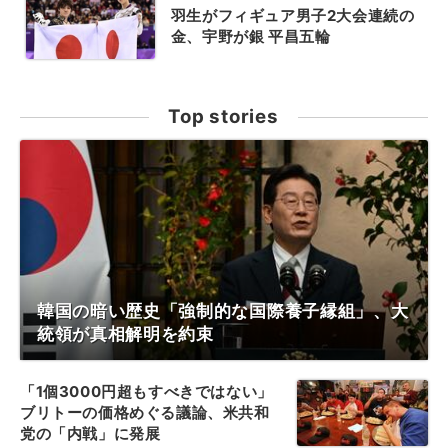
羽生がフィギュア男子2大会連続の
金、宇野が銀 平昌五輪
Top stories
韓国の暗い歴史「強制的な国際養子縁組」、大
統領が真相解明を約束
「1個3000円超もすべきではない」
ブリトーの価格めぐる議論、米共和
党の「内戦」に発展