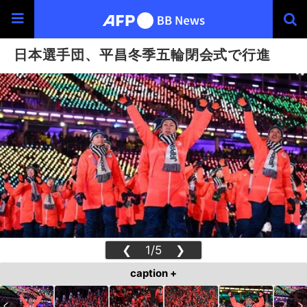
日本選手団、平昌冬季五輪閉会式で行進
❮
1/5
❯
caption +