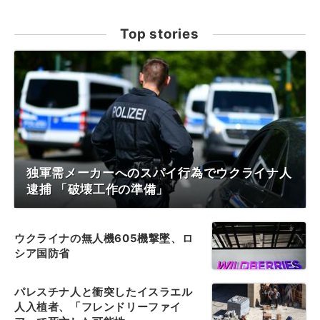
Top stories
独軍需メーカーへのスパイ行為でウクライナ人
逮捕 「破壊工作の準備」
ウクライナの無人機605機撃墜、ロ
シア国防省
パレスチナ人と衝突したイスラエル
人入植者、「フレンドリーファイ