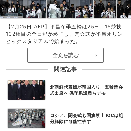
【2月25日 AFP】平昌冬季五輪は25日、15競技
102種目の全日程が終了し、閉会式が平昌オリン
ピックスタジアムで始まった。
全文を読む
>
関連記事
北朝鮮代表団が韓国入り、五輪閉会
式出席へ 保守系議員らデモ
ロシア、閉会式も国旗禁止 IOCは処
分解除に可能性残す