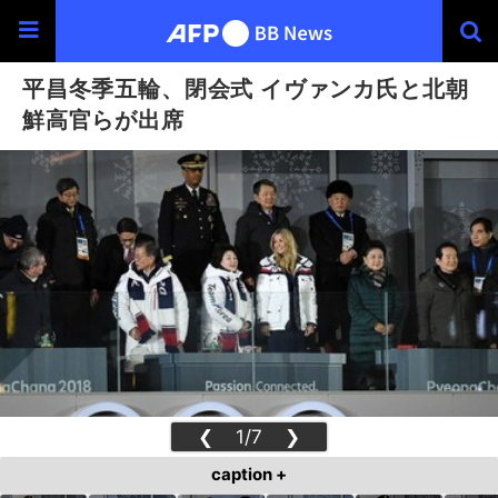
平昌冬季五輪、閉会式 イヴァンカ氏と北朝
鮮高官らが出席
❮
1/7
❯
caption +