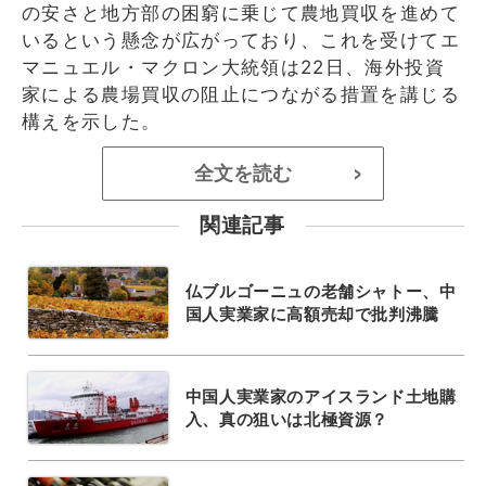
の安さと地方部の困窮に乗じて農地買収を進めて
いるという懸念が広がっており、これを受けてエ
マニュエル・マクロン大統領は22日、海外投資
家による農場買収の阻止につながる措置を講じる
構えを示した。
全文を読む
>
関連記事
仏ブルゴーニュの老舗シャトー、中
国人実業家に高額売却で批判沸騰
中国人実業家のアイスランド土地購
入、真の狙いは北極資源？