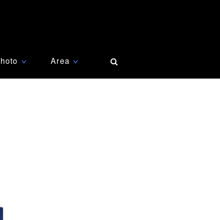
hoto
Area
∨
∨