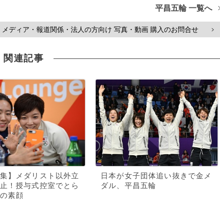
平昌五輪 一覧へ
メディア・報道関係・法人の方向け 写真・動画 購入のお問合せ
>
関連記事
集】メダリスト以外立
日本が女子団体追い抜きで金メ
止！授与式控室でとら
ダル、平昌五輪
の素顔