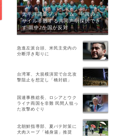
太平洋諸島フォーラム、中国のミ
サイル非難する共同声明採択でき
ず 親中2か国が反対
急進左派台頭、米民主党内の
分断浮き彫りに
台湾軍、大規模演習で台北攻
撃阻止を想定し「橋封鎖」
日
国連事務総長、ロシアとウク
ライナ両国を非難 民間人狙っ
た攻撃めぐり
利
北朝鮮指導部、夏バテ対策に
犬肉スープ「補身湯」推奨