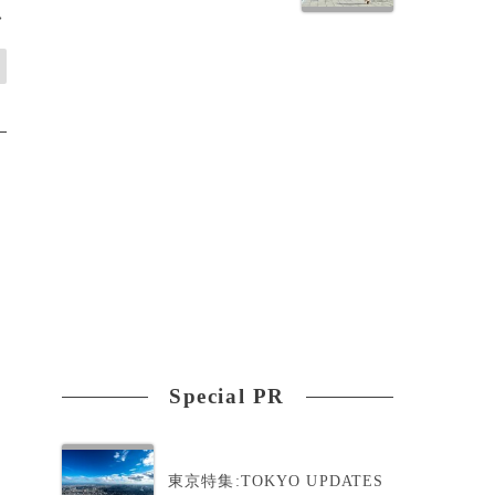
>
Special PR
東京特集:TOKYO UPDATES