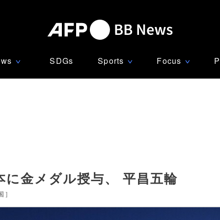
ews
SDGs
Sports
Focus
P
∨
∨
∨
本に金メダル授与、 平昌五輪
国
]