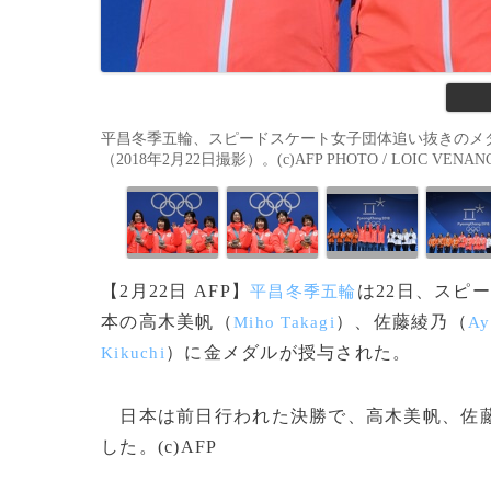
平昌冬季五輪、スピードスケート女子団体追い抜きのメ
（2018年2月22日撮影）。(c)AFP PHOTO / LOIC VENAN
【2月22日 AFP】
は22日、スピ
平昌冬季五輪
本の高木美帆（
）、佐藤綾乃（
Miho Takagi
Ay
）に金メダルが授与された。
Kikuchi
日本は前日行われた決勝で、高木美帆、佐藤
した。(c)AFP