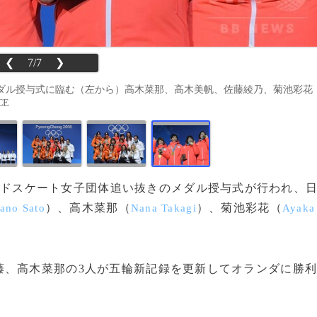
❮
7/7
❯
ダル授与式に臨む（左から）高木菜那、高木美帆、佐藤綾乃、菊池彩花
CE
ードスケート女子団体追い抜きのメダル授与式が行われ、
）、高木菜那（
）、菊池彩花（
ano Sato
Nana Takagi
Ayaka
、高木菜那の3人が五輪新記録を更新してオランダに勝