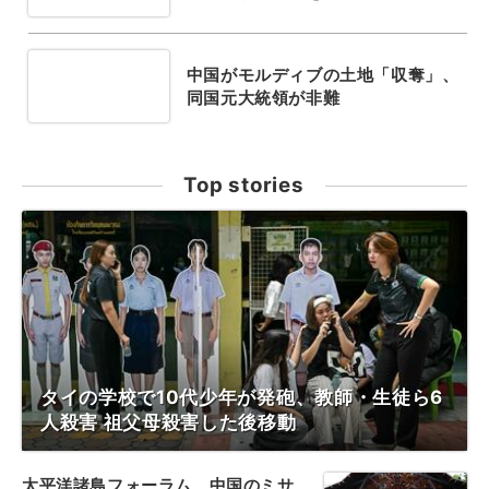
中国がモルディブの土地「収奪」、
同国元大統領が非難
Top stories
タイの学校で10代少年が発砲、教師・生徒ら6
人殺害 祖父母殺害した後移動
太平洋諸島フォーラム、中国のミサ