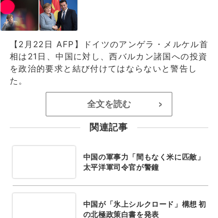
【2月22日 AFP】ドイツのアンゲラ・メルケル首
相は21日、中国に対し、西バルカン諸国への投資
を政治的要求と結び付けてはならないと警告し
た。
全文を読む
>
関連記事
中国の軍事力「間もなく米に匹敵」
太平洋軍司令官が警鐘
中国が「氷上シルクロード」構想 初
の北極政策白書を発表