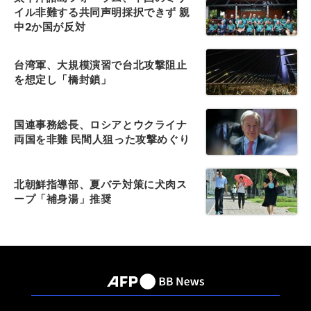
イル非難する共同声明採択できず 親
中2か国が反対
台湾軍、大規模演習で台北攻撃阻止
を想定し「橋封鎖」
国連事務総長、ロシアとウクライナ
両国を非難 民間人狙った攻撃めぐり
北朝鮮指導部、夏バテ対策に犬肉ス
ープ「補身湯」推奨