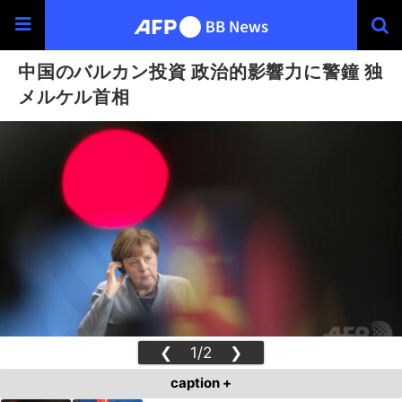
中国のバルカン投資 政治的影響力に警鐘 独
メルケル首相
❮
1/2
❯
caption +