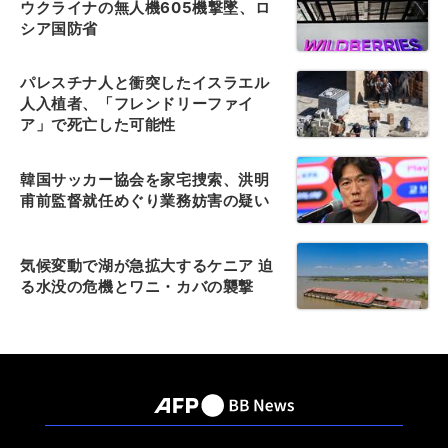
ウクライナの無人機605機撃墜、ロ
シア国防省
パレスチナ人と衝突したイスラエル
人入植者、「フレンドリーファイ
ア」で死亡した可能性
韓国サッカー協会を家宅捜索、洪明
甫前監督就任めぐり業務妨害の疑い
気候変動で湖が急拡大するケニア 迫
る水没の危機とワニ・カバの襲撃