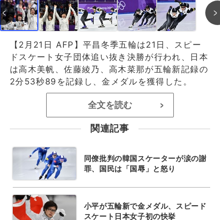
【2月21日 AFP】平昌冬季五輪は21日、スピー
ドスケート女子団体追い抜き決勝が行われ、日本
は高木美帆、佐藤綾乃、高木菜那が五輪新記録の
2分53秒89を記録し、金メダルを獲得した。
全文を読む
>
関連記事
同僚批判の韓国スケーターが涙の謝
罪、国民は「国辱」と怒り
小平が五輪新で金メダル、スピード
スケート日本女子初の快挙