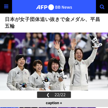
日本が女子団体追い抜きで金メダル、平昌
五輪
❮
22/22
❯
caption +