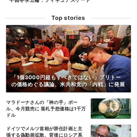
平昌冬季五輪：フィギュアスケート
Top stories
「1個3000円超もすべきではない」ブリトー
の価格めぐる議論、米共和党の「内戦」に発展
マラドーナさんの「神の手」ボー
ル、今月競売に 落札予想価格は1千万
ドル
ドイツでメルツ首相が辞任計画と主
張する偽動画拡散、背後にロシア系