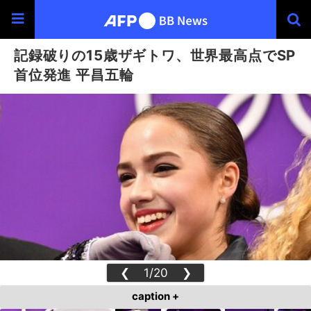
記録破りの15歳ザギトワ、世界最高点でSP
首位発進 平昌五輪
❮
1/20
❯
caption +