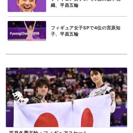
織、平昌五輪
フィギュア女子SPで4位の宮原知
子、平昌五輪