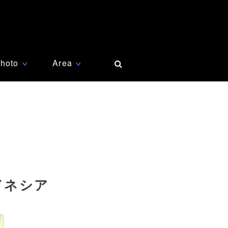
hoto
Area
∨
∨
ドネシア