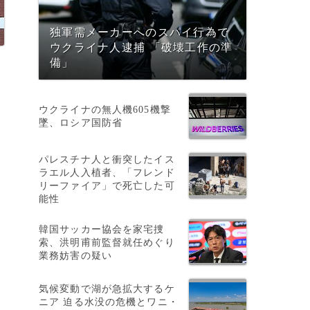
独軍需メーカーへのスパイ行為で
ウクライナ人逮捕 「破壊工作の準
備」
う
ウクライナの無人機605機撃
墜、ロシア国防省
パレスチナ人と衝突したイス
ラエル人入植者、「フレンド
リーファイア」で死亡した可
能性
韓国サッカー協会を家宅捜
索、洪明甫前監督就任めぐり
業務妨害の疑い
を
気候変動で湖が急拡大するケ
ニア 迫る水没の危機とワニ・