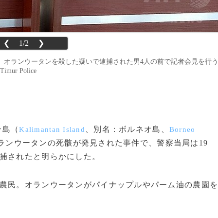
❮
1/2
❯
、オランウータンを殺した疑いで逮捕された男4人の前で記者会見を行
mur Police
ン島（
、別名：ボルネオ島、
Kalimantan Island
Borneo
オランウータンの死骸が発見された事件で、警察当局は19
逮捕されたと明らかにした。
農民。オランウータンがパイナップルやパーム油の農園