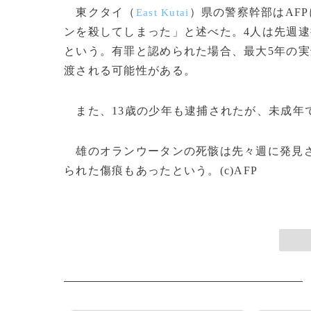
東クタイ（
）県の警察幹部はAF
East Kutai
ンを殺してしまった」と述べた。4人は先週
という。有罪と認められた場合、最大5年の実刑
渡される可能性がある。
また、13歳の少年も逮捕されたが、未成年
雄のオランウータンの死骸は先々週に発見さ
られた傷痕もあったという。(c)AFP