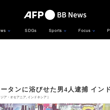
ews
SDGs
Sports
Focus
P
∨
∨
∨
ウータンに浴びせた男4人逮捕 イン
アジア・オセアニア
インドネシア
]