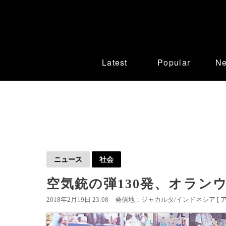
Latest
Popular
N
ニュース
社会
空気銃の弾130発、オラン
2018年2月19日 23:08
発信地：ジャカルタ/インドネシア [