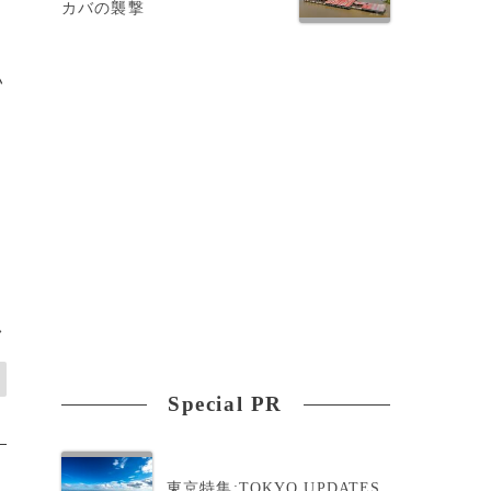
カバの襲撃
だ
い
>
Special PR
東京特集:TOKYO UPDATES