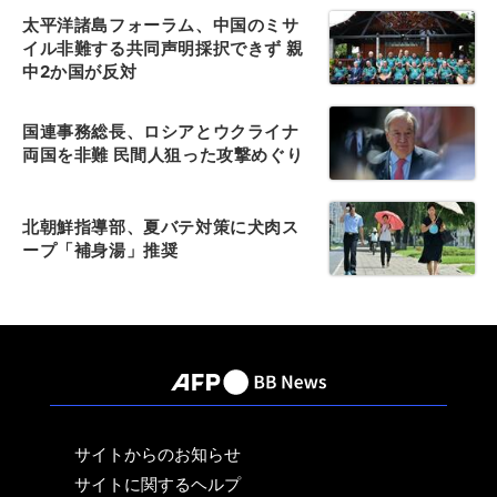
太平洋諸島フォーラム、中国のミサ
イル非難する共同声明採択できず 親
中2か国が反対
国連事務総長、ロシアとウクライナ
両国を非難 民間人狙った攻撃めぐり
北朝鮮指導部、夏バテ対策に犬肉ス
ープ「補身湯」推奨
サイトからのお知らせ
サイトに関するヘルプ