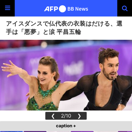
アイスダンスで仏代表の衣装はだける、選
手は「悪夢」と涙 平昌五輪
❮
2/10
❯
caption +