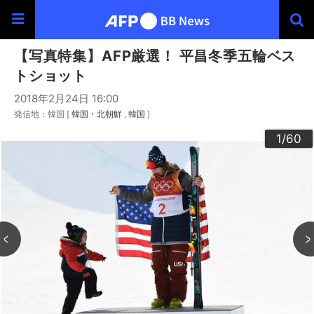
【写真特集】AFP厳選！ 平昌冬季五輪ベス
トショット
2018年2月24日 16:00
発信地：韓国 [
韓国・北朝鮮
韓国
]
30
33
34
36
39
40
43
44
46
49
60
20
23
24
26
29
32
35
37
38
42
45
47
48
50
53
54
56
59
22
25
27
28
52
55
57
58
10
13
14
16
19
31
41
12
15
17
18
21
51
11
3
4
6
9
2
5
7
8
1
/60
/60
/60
/60
/60
/60
/60
/60
/60
/60
/60
/60
/60
/60
/60
/60
/60
/60
/60
/60
/60
/60
/60
/60
/60
/60
/60
/60
/60
/60
/60
/60
/60
/60
/60
/60
/60
/60
/60
/60
/60
/60
/60
/60
/60
/60
/60
/60
/60
/60
/60
/60
/60
/60
/60
/60
/60
/60
/60
/60