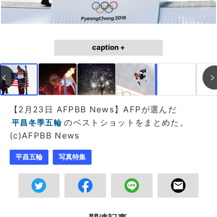
caption +
作成中
画像作成中
【2月23日 AFPBB News】AFPが選んだ
のベストショットをまとめた。
平昌冬季五輪
(c)AFPBB News
平昌五輪
写真特集