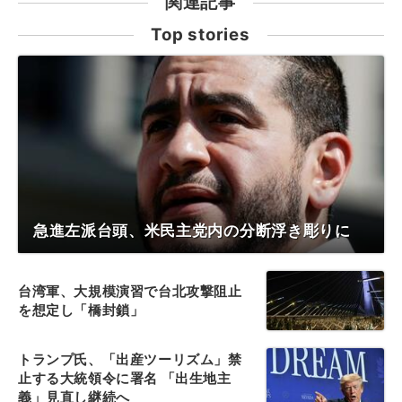
関連記事
Top stories
急進左派台頭、米民主党内の分断浮き彫りに
台湾軍、大規模演習で台北攻撃阻止
を想定し「橋封鎖」
トランプ氏、「出産ツーリズム」禁
止する大統領令に署名 「出生地主
義」見直し継続へ